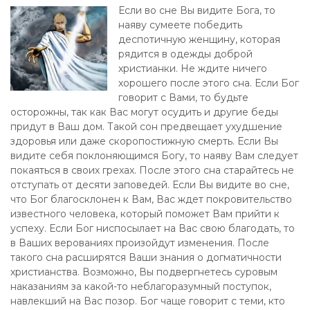
Если во сне Вы видите Бога, то
наяву сумеете победить
деспотичную женщину, которая
рядится в одежды доброй
христианки. Не ждите ничего
хорошего после этого сна. Если Бог
говорит с Вами, то будьте
осторожны, так как Вас могут осудить и другие беды
придут в Ваш дом. Такой сон предвещает ухудшение
здоровья или даже скоропостижную смерть. Если Вы
видите себя поклоняющимся Богу, то наяву Вам следует
покаяться в своих грехах. После этого сна старайтесь не
отступать от десяти заповедей. Если Вы видите во сне,
что Бог благосклонен к Вам, Вас ждет покровительство
известного человека, который поможет Вам прийти к
успеху. Если Бог ниспосылает на Вас свою благодать, то
в Ваших верованиях произойдут изменения. После
такого сна расширятся Ваши знания о догматичности
христианства. Возможно, Вы подвергнетесь суровым
наказаниям за какой-то неблагоразумный поступок,
навлекший на Вас позор. Бог чаще говорит с теми, кто