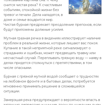
снится чистая река? К счастливым
событиям, спокойной жизни без
тревог и печали. Дела наладятся, в
доме и семье воцарится мир.
Чистая бурная предрекает преодоление препонов, если
будут приложены должные усилия.
Мутная гразная речка в видениях иллюстрирует наличие
проблем в реальной жизни, которые лишают вас покоя.
Купание в такой неприятной реке сигнализирует о
страданиях и ошибках, может предвещать травму или
несчастный случай. Переплывать грязную воду — наяву в
делах придется столкнуться с препятствиями, в том
числе опасными.
Бурная с грязной мутной водой сообщает о трудностях
на любовном фронте и в бытовых делах, потребуется
мгновенно принимать решение в сложившейся
ситуации.
Замерзшая река предупреждает о вероятности впасть в
затяжную депрессию и уныние, тоску по ушедшим дням