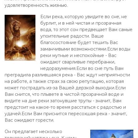
удовлетворенность жизнью.
Если река, которую увидите во сне, не
бурлит, и в ней чистая и прозрачная
вода, то этот сон предвещает Вам самые
упоительные радости. Ваше
благосостояние будет тешить Вас
заманчивыми возможностями.Если воды
реки мутные и неспокойные - Вас
ожидают сварливые перебранки,
недоразумения.Если во сне путь Вам
преградила разлившаяся река - Вас ждут неприятности
на работе, а также страх за свою репутацию, которая
может пострадать из-за Вашей дерзкой выходки.Если
Вам снится, что плывете в чистой прозрачной воде и
видите на дне реки затонувшие трупы - значит, Вам
предстоит на какое-то время расстаться с радостью и
удачей.Если Вам приснится пересохшая река - значит,
Вас ожидают горести.
Он предлагает несколько
толкований картины сна. К чему