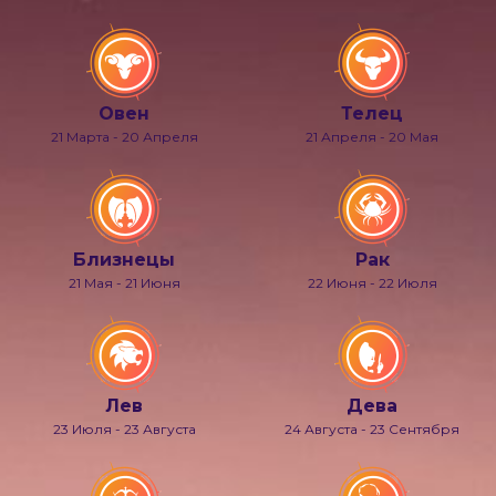
Овен
Телец
21 Марта - 20 Апреля
21 Апреля - 20 Мая
Близнецы
Рак
21 Мая - 21 Июня
22 Июня - 22 Июля
Лев
Дева
23 Июля - 23 Августа
24 Августа - 23 Сентября