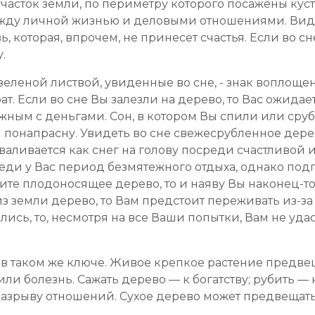
часток земли, по периметру которого посажены кус
ежду личной жизнью и деловыми отношениями. Виде
ь, которая, впрочем, не принесет счастья. Если во 
.
зеленой листвой, увиденные во сне, - знак воплоще
ат. Если во сне Вы залезли на дерево, то Вас ожида
жным с деньгами. Сон, в котором Вы спили или сруб
ы понапрасну. Увидеть во сне свежесрубленное де
сваливается как снег на голову посреди счастливой
ди у Вас период безмятежного отдыха, однако подг
ите плодоносящее дерево, то и наяву Вы наконец-то
 земли дерево, то Вам предстоит переживать из-за 
лись, то, несмотря на все Ваши попытки, Вам не уда
в таком же ключе. Живое крепкое растение предвещ
 болезнь. Сажать дерево — к богатству; рубить — к
 разрыву отношений. Сухое дерево может предвещать