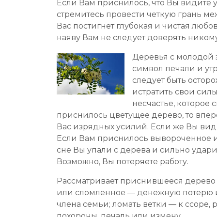
Если Вам приснилось, что Вы видите у
стремитесь провести четкую грань м
Вас постигнет глубокая и чистая любов
наяву Вам не следует доверять никому
Деревья с молодой 
символ печали и утр
следует быть осторо
истратить свои сил
несчастье, которое 
приснилось цветущее дерево, то впере
Вас изрядных усилий. Если же Вы вид
Если Вам приснилось вывороченное из
сне Вы упали с дерева и сильно удари
Возможно, Вы потеряете работу.
Рассматривает приснившееся дерево 
или сломленное — денежную потерю или
члена семьи; ломать ветки — к ссоре,
похороны, печаль или измену.