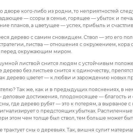
о дворе кого-либо из родни, то неприятностей след
адающее — ссоры в семье, горящее — убыток и печал
ие планов, а цветущее — успех, прибыль и счастлив
ся дерево с самим сновидцем. Ствол — это его по
тратегии, листва — отношения с окружением, кора 
и перед окружающим миром.
шумной листвой снится людям с устойчивым полож
е дерево без листьев снится к одиночеству, препя
ак дерево цветет — к любви и зарождению новых п
ателю? Так же, как и в предыдущих пояснениях, в н
— деловые достижения, плодоносящее — благость и 
ны, где дерево рубят — это к потерям, а вырваное 
сигнализирует о предстоящих убытках. Распиленные
при этом чем толще был ствол, тем больше может бы
 трактует сны о деревьях. Так, вишня сулит матери