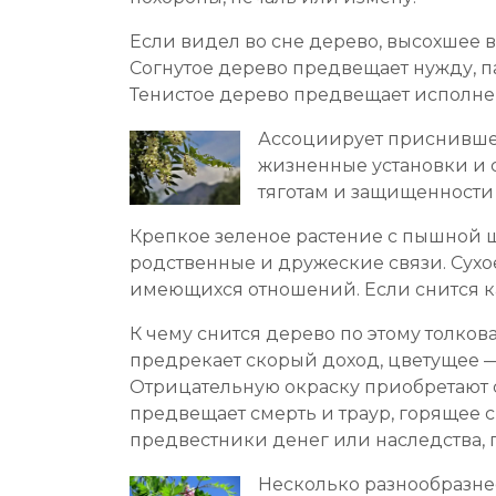
Если видел во сне дерево, высохшее в
Согнутое дерево предвещает нужду, п
Тенистое дерево предвещает исполнен
Ассоциирует приснившее
жизненные установки и с
тяготам и защищенност
Крепкое зеленое растение с пышной 
родственные и дружеские связи. Сухо
имеющихся отношений. Если снится к
К чему снится дерево по этому толков
предрекает скорый доход, цветущее 
Отрицательную окраску приобретают с
предвещает смерть и траур, горящее 
предвестники денег или наследства, 
Несколько разнообразнее