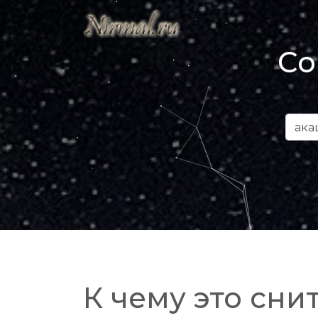
Со
К чему это снит