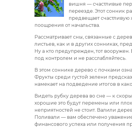
вишня — счастливые пер
переезде. Этот сонник ра
предвещает счастливую 
поощрения от начальства.
Рассматривает сны, связанные с дерев
листьев, как и в других сонниках, пр
Ну а кто предупрежден, тот вооружен
под контролем и не расслабляйтесь.
В этом соннике дерево с почками озн
Фрукты среди густой зелени предска
намекает на подведение итогов в како
Видеть рубку дерева во сне — к скор
хорошие это будут перемены или плохи
неприятностей не стоит. Валили дере
Поливали — вам обеспечено уважение
финансового успеха или получения п