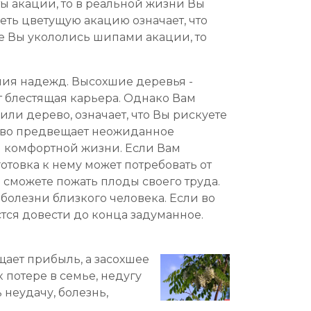
ты акации, то в реальной жизни Вы
ть цветущую акацию означает, что
сне Вы укололись шипами акации, то
ния надежд. Высохшие деревья -
ет блестящая карьера. Однако Вам
или дерево, означает, что Вы рискуете
рево предвещает неожиданное
 и комфортной жизни. Если Вам
отовка к нему может потребовать от
 сможете пожать плоды своего труда.
болезни близкого человека. Если во
стся довести до конца задуманное.
ает прибыль, а засохшее
 потере в семье, недугу
 неудачу, болезнь,