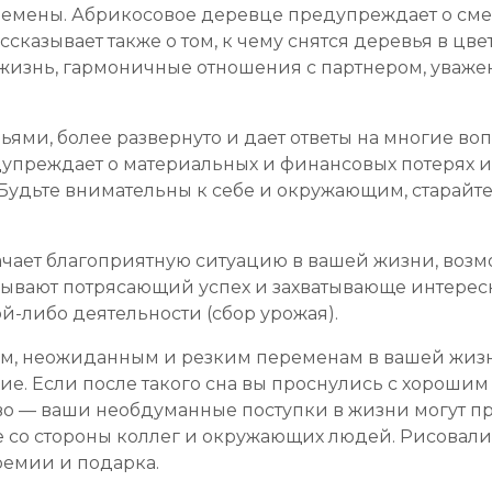
емены. Абрикосовое деревце предупреждает о сме
ссказывает также о том, к чему снятся деревья в цв
жизнь, гармоничные отношения с партнером, уваже
ьями, более развернуто и дает ответы на многие воп
едупреждает о материальных и финансовых потерях и 
. Будьте внимательны к себе и окружающим, старайт
ачает благоприятную ситуацию в вашей жизни, возм
зывают потрясающий успех и захватывающе интерес
й-либо деятельности (сбор урожая).
ым, неожиданным и резким переменам в вашей жизн
е. Если после такого сна вы проснулись с хорошим 
во — ваши необдуманные поступки в жизни могут пр
 со стороны коллег и окружающих людей. Рисовали
ремии и подарка.