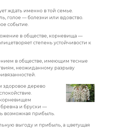
ует ждать именно в той семье.
ь, голое — болезни или вдовство.
ое событие.
ложение в обществе, корневища —
олицетворяет степень устойчивости к
ением в обществе, имеющим тесные
тствиям, неожиданному разрыву
ривязанностей.
ем здоровое дерево
спокойствие.
с корневищем
 бревна и бруски —
ть возможная прибыль.
альную выгоду и прибыль, а цветущая