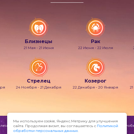
Близнецы
Рак
21 Мая - 21 Июня
22 Июня - 22 Июля
Стрелец
Козерог
бря
24 Ноября - 21 Декабря
22 Декабря - 20 Января
21
Мы используем cookie, Яндекс.Метрику для улучшения
ени и мечтаний, также известно под именами Гипнос, Морфей, Фобет
сайта. Продолжая визит, вы соглашаетесь с
Политикой
обработки персональных данных
.