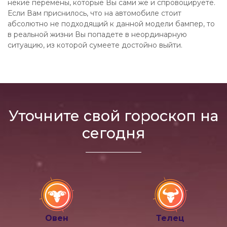
некие перемены, которые Вы сами же и спровоцируете.
Если Вам приснилось, что на автомобиле стоит
абсолютно не подходящий к данной модели бампер, то
в реальной жизни Вы попадете в неординарную
ситуацию, из которой сумеете достойно выйти.
Уточните свой гороскоп на
сегодня
Овен
Телец