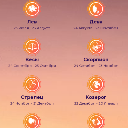
Лев
Дева
23 Июля - 23 Августа
24 Августа - 23 Сентября
Весы
Скорпион
24 Сентября - 23 Октября
24 Октября - 23 Ноября
Стрелец
Козерог
24 Ноября - 21 Декабря
22 Декабря - 20 Января