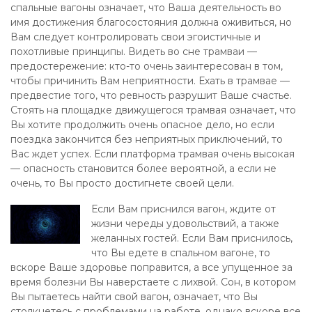
спальные вагоны означает, что Ваша деятельность во
имя достижения благосостояния должна оживиться, но
Вам следует контролировать свои эгоистичные и
похотливые принципы. Видеть во сне трамваи —
предостережение: кто-то очень заинтересован в том,
чтобы причинить Вам неприятности. Ехать в трамвае —
предвестие того, что ревность разрушит Ваше счастье.
Стоять на площадке движущегося трамвая означает, что
Вы хотите продолжить очень опасное дело, но если
поездка закончится без неприятных приключений, то
Вас ждет успех. Если платформа трамвая очень высокая
— опасность становится более вероятной, а если не
очень, то Вы просто достигнете своей цели.
Если Вам приснился вагон, ждите от
жизни череды удовольствий, а также
желанных гостей. Если Вам приснилось,
что Вы едете в спальном вагоне, то
вскоре Ваше здоровье поправится, а все упущенное за
время болезни Вы наверстаете с лихвой. Сон, в котором
Вы пытаетесь найти свой вагон, означает, что Вы
столкнетесь с проблемами на работе, однако вскоре все