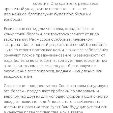
событие. Оно сдвинет с рельс весь
привычный уклад жизни настолько, что ваше
дальнейшее благополучие будет под большим
вопросом.
Если во сне вы видели человека, страдающего от
конкретной болезни, вся трактовка зависит от вида
заболевания. Рак – ссора с любимым человеком,
гангрена – болезненный разрыв отношений, бешенство
– кто-то строит против вас козни. Но не все заболевания
означают плохое предзнаменование. В зависимости от
вида болезни во сне, сонник трактует некоторые из них
в положительном ключе: желтуха – благополучное
разрешение всех вопросов, водянка – исцеление или
выздоровление.
Язва во сне - предвестье зла. Сон, в котором фигурирует
эта болезнь, предвещает проблемы со здоровьем и
вероломных друзей для молодых. Скорбь и одиночество
ожидает пожилых людей после этого сна.Залеченные
язвенные шрамы на теле сулят Вам будущие успехи или
в качестве платы государства, или в театре.