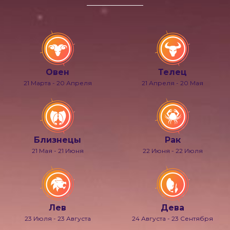
Овен
Телец
21 Марта - 20 Апреля
21 Апреля - 20 Мая
Близнецы
Рак
21 Мая - 21 Июня
22 Июня - 22 Июля
Лев
Дева
23 Июля - 23 Августа
24 Августа - 23 Сентября