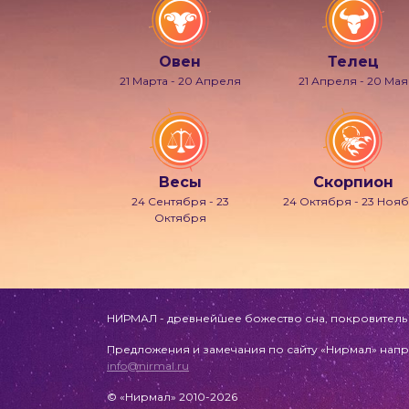
Овен
Телец
21 Марта - 20 Апреля
21 Апреля - 20 Мая
Весы
Скорпион
24 Сентября - 23
24 Октября - 23 Ноя
Октября
НИРМАЛ - древнейшее божество сна, покровитель л
Предложения и замечания по сайту «Нирмал» напр
info@nirmal.ru
© «Нирмал» 2010-2026