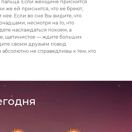
г пальца. Если женщине приснится
и же ей приснится, что ее бреют,
 нее. Если во сне Вы видите, что
чадцами, несмотря на то, что
удете наслаждаться покоем, а
ое, щетинистое — ждите больших
адите своим друзьям повод
ы абсолютно не справедливы к тем, кто
егодня