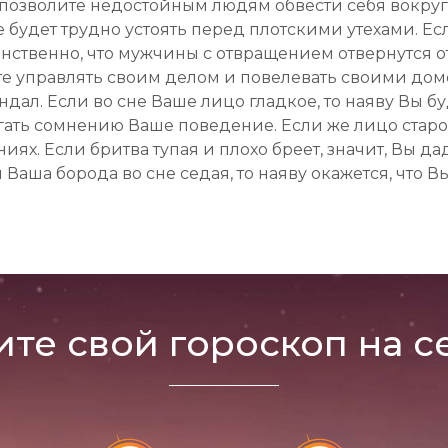
Вы позволите недостойным людям обвести себя вокру
 будет трудно устоять перед плотскими утехами. Есл
енственно, что мужчины с отвращением отвернутся от
ете управлять своим делом и повелевать своими домо
ндал. Если во сне Ваше лицо гладкое, то наяву Вы б
гать сомнению Ваше поведение. Если же лицо стар
ях. Если бритва тупая и плохо бреет, значит, Вы д
Ваша борода во сне седая, то наяву окажется, что В
ите свой гороскоп на с