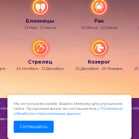
Близнецы
Рак
21 Мая - 21 Июня
22 Июня - 22 Июля
Стрелец
Козерог
бря
24 Ноября - 21 Декабря
22 Декабря - 20 Января
21
Мы используем cookie, Яндекс.Метрику для улучшения
ени и мечтаний, также известно под именами Гипнос, Морфей, Фобет
сайта. Продолжая визит, вы соглашаетесь с
Политикой
обработки персональных данных
.
авляйте по адресу:
Соглашаюсь