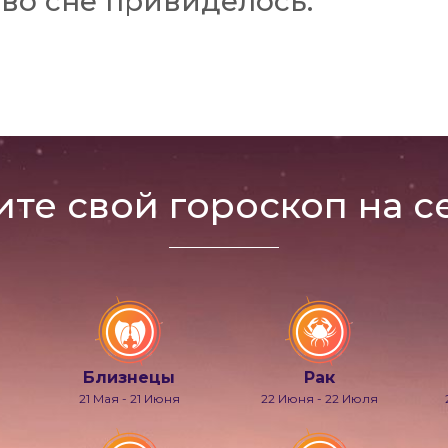
во сне привиделось:
ите свой гороскоп на с
Близнецы
Рак
21 Мая - 21 Июня
22 Июня - 22 Июля