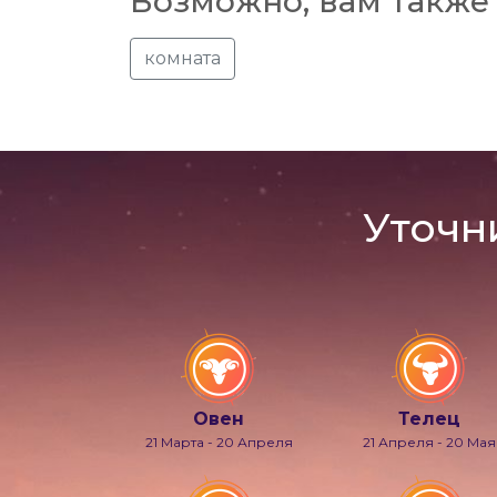
Возможно, вам также 
комната
Уточн
Овен
Телец
21 Марта - 20 Апреля
21 Апреля - 20 Мая