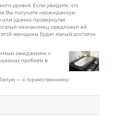
ого уровня. Если увидите, что
коре Вы получите неожиданную
в или удачно провернутая
богатый незнакомец предложит ей
м этой женщины будет малый достаток
ижимым ожиданиям; с
рьезных проблем в
 белую — к торжественному