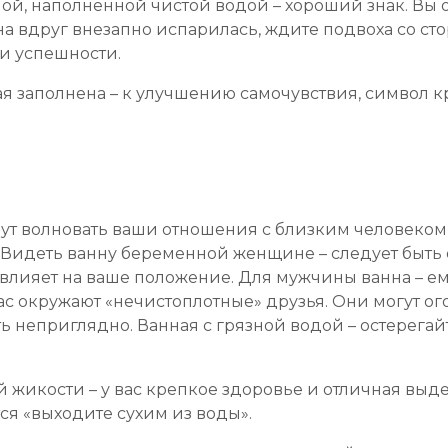
ой, наполненной чистой водой – хороший знак. Вы 
она вдруг внезапно испарилась, ждите подвоха со сто
 и успешности.
ая заполнена – к улучшению самочувствия, символ 
дут волновать ваши отношения с близким человеком,
 Видеть ванну беременной женщине – следует быть
овлияет на ваше положение. Для мужчины ванна – ем
ас окружают «нечистоплотные» друзья. Они могут ого
ть неприглядно. Ванная с грязной водой – остерегай
 жикости – у вас крепкое здоровье и отличная выде
ся «выходите сухим из воды».