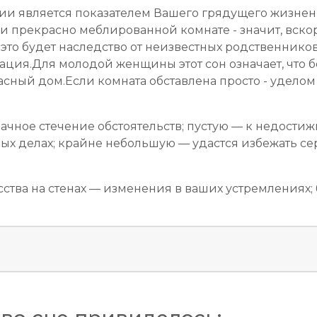
ии является показателем Вашего грядущего жизненн
й и прекрасно меблированной комнате - значит, вс
 это будет наследство от неизвестных родственнико
ация.Для молодой женщины этот сон означает, что 
асный дом.Если комната обставлена просто - удело
дачное стечение обстоятельств; пустую — к недост
ых делах; крайне небольшую — удастся избежать се
ства на стенах — изменения в ваших устремлениях;
я