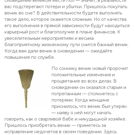
сновидении веником мести пол — значит, в реальности
вас подстерегают потери и убытки. Пришлось покупать
веник во сне? В действительности будете выполнять
такое дело, которое окажется сложным. Но от качества
его выполнения в прямой зависимости будут находиться
карьерный рост и благополучие в плане финансов. К
увеселительным мероприятиям и весьма
благоприятному жизненному пути снится банный веник.
Когда вам дали веник в сновидении — ожидайте
повышения по службе.
По соннику веник новый пророчит
положительные изменения и
процветание во всех делах. В
сновидении он оказался старым и
потрепанным — столкнетесь с
потерями. Когда женщине
приснилось, что веник был утерян
— наяву о ней могут начать
говорить, как о сварливой бабе и никудышной хозяйке.
Пришлось приобретать веник — приметесь за
исправление недочетов в своем поведении. Здесь