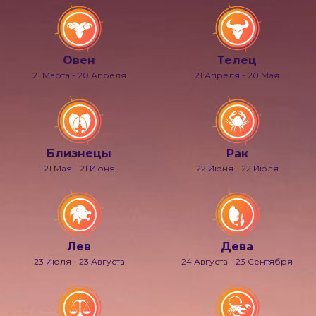
Овен
Телец
21 Марта - 20 Апреля
21 Апреля - 20 Мая
Близнецы
Рак
21 Мая - 21 Июня
22 Июня - 22 Июля
Лев
Дева
23 Июля - 23 Августа
24 Августа - 23 Сентября