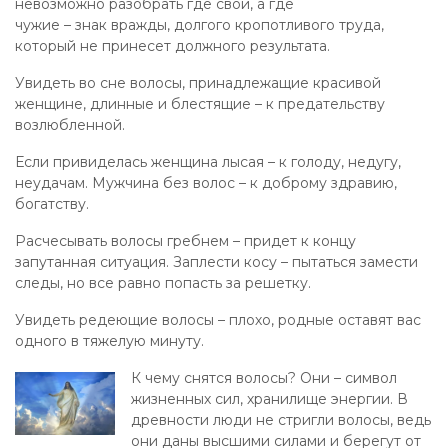
невозможно разобрать где свои, а где
чужие – знак вражды, долгого кропотливого труда,
который не принесет должного результата.
Увидеть во сне волосы, принадлежащие красивой
женщине, длинные и блестящие – к предательству
возлюбленной.
Если привиделась женщина лысая – к голоду, недугу,
неудачам. Мужчина без волос – к доброму здравию,
богатству.
Расчесывать волосы гребнем – придет к концу
запутанная ситуация. Заплести косу – пытаться замести
следы, но все равно попасть за решетку.
Увидеть редеющие волосы – плохо, родные оставят вас
одного в тяжелую минуту.
К чему снятся волосы? Они – символ
жизненных сил, хранилище энергии. В
древности люди не стригли волосы, ведь
они даны высшими силами и берегут от