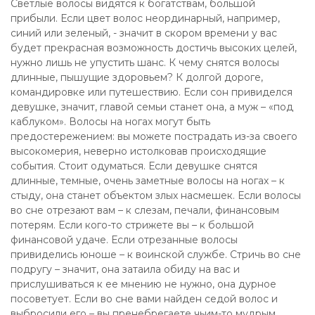
Светлые волосы видятся к богатствам, большой
прибыли. Если цвет волос неординарный, например,
синий или зеленый, - значит в скором времени у вас
будет прекрасная возможность достичь высоких целей,
нужно лишь не упустить шанс. К чему снятся волосы
длинные, пышущие здоровьем? К долгой дороге,
командировке или путешествию. Если сон привиделся
девушке, значит, главой семьи станет она, а муж – «под
каблуком». Волосы на ногах могут быть
предостережением: вы можете пострадать из-за своего
высокомерия, неверно истолковав происходящие
события. Стоит одуматься. Если девушке снятся
длинные, темные, очень заметные волосы на ногах – к
стыду, она станет объектом злых насмешек. Если волосы
во сне отрезают вам – к слезам, печали, финансовым
потерям. Если кого-то стрижете вы – к большой
финансовой удаче. Если отрезанные волосы
привиделись юноше – к воинской службе. Стричь во сне
подругу – значит, она затаила обиду на вас и
прислушиваться к ее мнению не нужно, она дурное
посоветует. Если во сне вами найден седой волос и
выбросили его – вы пренебрегаете чьим-то мудрым