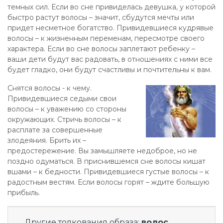
темных сил. Если во сне привиделась девушка, у которой
быстро растут волосы – значит, сбудутся мечты или
придет несметное богатство. Привидевшиеся кудрявые
волосы – к жизненным переменам, пересмотре своего
характера. Если во сне волосы заплетают ребенку –
ваши дети будут вас радовать, в отношениях с ними все
будет гладко, они будут счастливы и почтительны к вам.
Снятся волосы - к чему.
Привидевшиеся седыми свои
волосы – к уважению со стороны
окружающих. Стричь волосы – к
расплате за совершенные
злодеяния. Брить их –
предостережение. Вы замышляете недоброе, но не
поздно одуматься. В приснившемся сне волосы кишат
вшами – к бедности. Привидевшиеся густые волосы – к
радостным вестям. Если волосы горят – ждите большую
прибыль.
Другие толкования образа:
волос