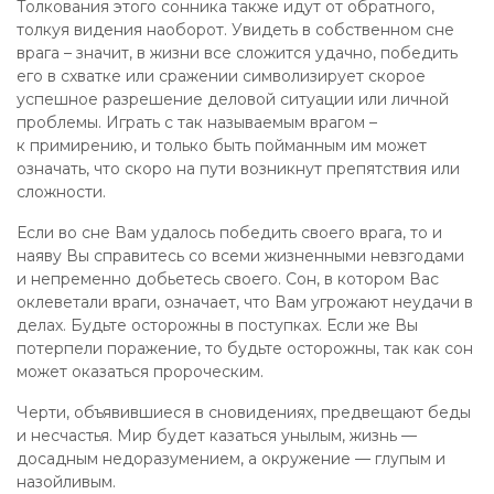
Толкования этого сонника также идут от обратного,
толкуя видения наоборот. Увидеть в собственном сне
врага – значит, в жизни все сложится удачно, победить
его в схватке или сражении символизирует скорое
успешное разрешение деловой ситуации или личной
проблемы. Играть с так называемым врагом –
к примирению, и только быть пойманным им может
означать, что скоро на пути возникнут препятствия или
сложности.
Если во сне Вам удалось победить своего врага, то и
наяву Вы справитесь со всеми жизненными невзгодами
и непременно добьетесь своего. Сон, в котором Вас
оклеветали враги, означает, что Вам угрожают неудачи в
делах. Будьте осторожны в поступках. Если же Вы
потерпели поражение, то будьте осторожны, так как сон
может оказаться пророческим.
Черти, объявившиеся в сновидениях, предвещают беды
и несчастья. Мир будет казаться унылым, жизнь —
досадным недоразумением, а окружение — глупым и
назойливым.