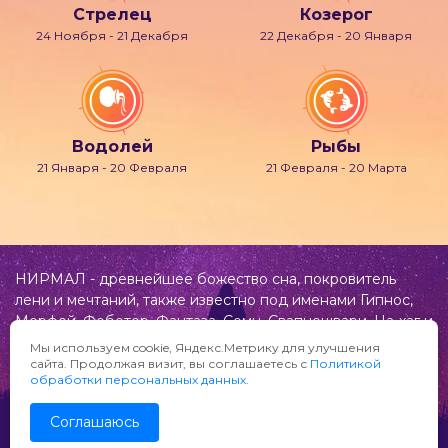
Стрелец
Козерог
24 Ноября - 21 Декабря
22 Декабря - 20 Января
Водолей
Рыбы
21 Января - 20 Февраля
21 Февраля - 20 Марта
НИРМАЛ - древнейшее божество сна, покровитель
лени и мечтаний, также известно под именами Гипнос,
Морфей, Фобетор, Фантаза, Сомн, Свапнещвари, На-хаг и
др.
Мы используем cookie, Яндекс.Метрику для улучшения
сайта. Продолжая визит, вы соглашаетесь с
Политикой
Предложения и замечания по сайту «Нирмал»
обработки персональных данных
.
направляйте по адресу:
info@nirmal.ru
Соглашаюсь
© «Нирмал» 2010-2026