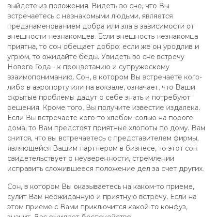
выйдете из положения. Видеть во сне, что Вы
встречаетесь с незнакомыми людьми, является
предзнаменованием добра или зла в зависимости от
внешности незнакомцев. Если внешность незнакомца
приятна, то сон обещает добро; если же он уродлив и
угрюм, то ожидайте беды. Увидеть во сне встречу
Нового Года - к процветанию и супружескому
взаимопониманию. Сон, в котором Вы встречаете кого-
либо в аэропорту или на вокзале, означает, что Ваши
скрытые проблемы дадут о себе знать и потребуют
решения. Кроме того, Вы получите известие издалека.
Если Вы встречаете кого-то хлебом-солью на пороге
дома, то Вам предстоят приятные хлопоты по дому. Вам
снится, что вы встречаетесь с представителем фирмы,
являющейся Вашим партнером в бизнесе, то этот сон
свидетельствует о неуверенности, стремлении
исправить сложившееся положение дел за счет других.
Сон, в котором Вы оказываетесь на каком-то приеме,
сулит Вам неожиданную и приятную встречу. Если на
этом приеме с Вами приключится какой-то конфуз,