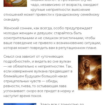
чадо, независимо от возраста, ожидают
крупные неприятности: выяснение
отношений может привести к грандиозному семейному
скандалу.
Женский сонник, как всегда, особо предупреждает
молодых женщин и девушек: старайтесь быть
осмотрительными и не слишком эгоистичными, чтобы
ваше поведение не привело к возникновению ситуации,
которая может повредить вам в репутационном плане.
Смысл сна зависит от «уточняющих
подробностей», и видеть во сне вулкан
— не обязательно к неприятностям. Так,
если извержение вулкана предвещает в
ближайшем будущем большой накал
отрицательных чувств — обиды,
ревности, гнева, то остывающая лава
успокаивает: скоро все придет в норму и
наступит время покоя.
Здесь все с точностью до