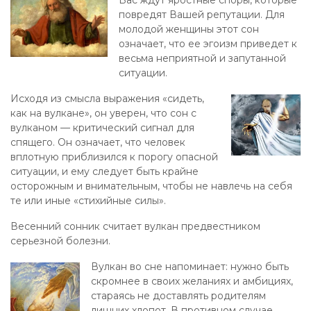
Вас ждут яростные споры, которые
повредят Вашей репутации. Для
молодой женщины этот сон
означает, что ее эгоизм приведет к
весьма неприятной и запутанной
ситуации.
Исходя из смысла выражения «сидеть,
как на вулкане», он уверен, что сон с
вулканом — критический сигнал для
спящего. Он означает, что человек
вплотную приблизился к порогу опасной
ситуации, и ему следует быть крайне
осторожным и внимательным, чтобы не навлечь на себя
те или иные «стихийные силы».
Весенний сонник считает вулкан предвестником
серьезной болезни.
Вулкан во сне напоминает: нужно быть
скромнее в своих желаниях и амбициях,
стараясь не доставлять родителям
лишних хлопот. В противном случае