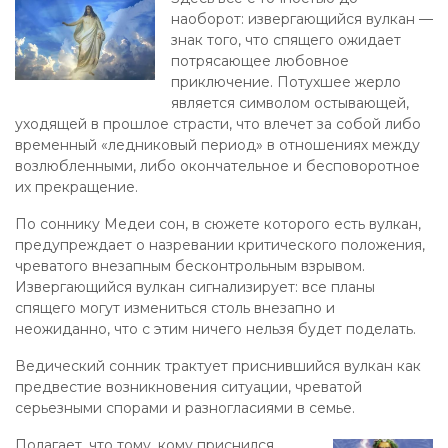
наоборот: извергающийся вулкан —
знак того, что спящего ожидает
потрясающее любовное
приключение. Потухшее жерло
является символом остывающей,
уходящей в прошлое страсти, что влечет за собой либо
временный «ледниковый период» в отношениях между
возлюбленными, либо окончательное и бесповоротное
их прекращение.
По соннику Медеи сон, в сюжете которого есть вулкан,
предупреждает о назревании критического положения,
чреватого внезапным бесконтрольным взрывом.
Извергающийся вулкан сигнализирует: все планы
спящего могут измениться столь внезапно и
неожиданно, что с этим ничего нельзя будет поделать.
Ведический сонник трактует приснившийся вулкан как
предвестие возникновения ситуации, чреватой
серьезными спорами и разногласиями в семье.
Полагает, что тому, кому приснился