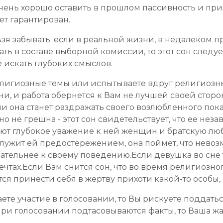
 очень хорошо оставить в прошлом пассивность и пр
ет гарантирован.
ьзя забывать: если в реальной жизни, в недалеко
ать в составе выборной комиссии, то этот сон следу
е искать глубоких смыслов.
религиозные темы или испытываете вдруг религиозн
и, и работа обернется к Вам не лучшей своей стор
ни она станет раздражать своего возлюбленного по
но не грешна - этот сон свидетельствует, что ее не
т глубокое уважение к ней женщин и братскую люб
ослужит ей предостережением, она поймет, что нево
ательнее к своему поведению.Если девушка во сне т
ечтах.Если Вам снится сон, что во время религиозн
тся принести себя в жертву прихоти какой-то особы,
ете участие в голосовании, то Вы рискуете поддать
 при голосовании подтасовываются факты, то Ваша 