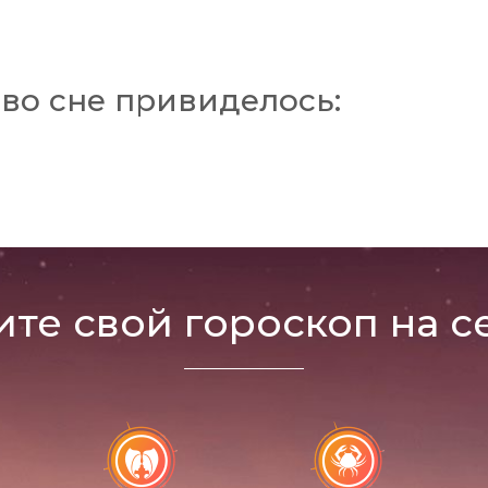
во сне привиделось:
ите свой гороскоп на с