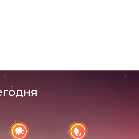
егодня