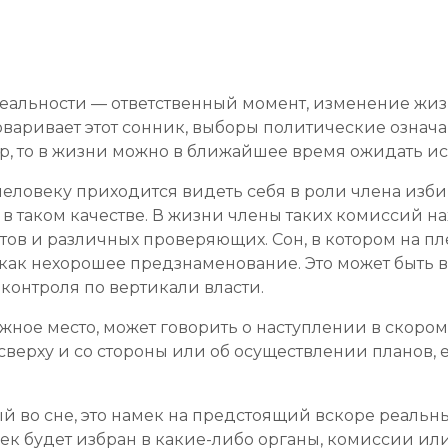
еальности — ответственный момент, изменение жизн
оваривает этот сонник, выборы политические означ
р, то в жизни можно в ближайшее время ожидать и
 человеку приходится видеть себя в роли члена из
 в таком качестве. В жизни члены таких комиссий 
ов и различных проверяющих. Сон, в котором на пл
е, как нехорошее предзнаменование. Это может быть
контроля по вертикали власти.
ажное место, может говорить о наступлении в скоро
сверху и со стороны или об осуществлении планов,
ый во сне, это намек на предстоящий вскоре реальн
век будет избран в какие-либо органы, комиссии ил