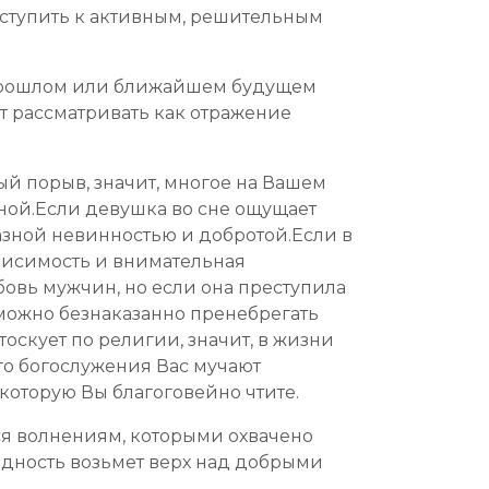
иступить к активным, решительным
м прошлом или ближайшем будущем
ет рассматривать как отражение
ый порыв, значит, многое на Вашем
оной.Если девушка во сне ощущает
казной невинностью и добротой.Если в
зависимость и внимательная
овь мужчин, но если она преступила
зможно безнаказанно пренебрегать
оскует по религии, значит, в жизни
ого богослужения Вас мучают
 которую Вы благоговейно чтите.
ся волнениям, которыми охвачено
жадность возьмет верх над добрыми