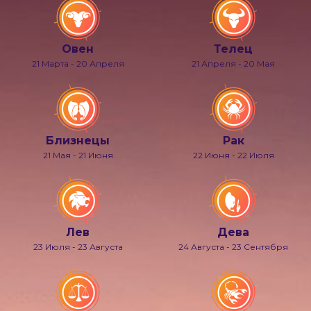
Овен
Телец
21 Марта - 20 Апреля
21 Апреля - 20 Мая
Близнецы
Рак
21 Мая - 21 Июня
22 Июня - 22 Июля
Лев
Дева
23 Июля - 23 Августа
24 Августа - 23 Сентября