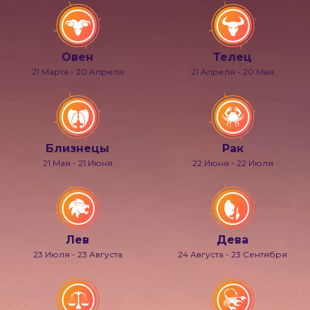
Овен
Телец
21 Марта - 20 Апреля
21 Апреля - 20 Мая
Близнецы
Рак
21 Мая - 21 Июня
22 Июня - 22 Июля
Лев
Дева
23 Июля - 23 Августа
24 Августа - 23 Сентября