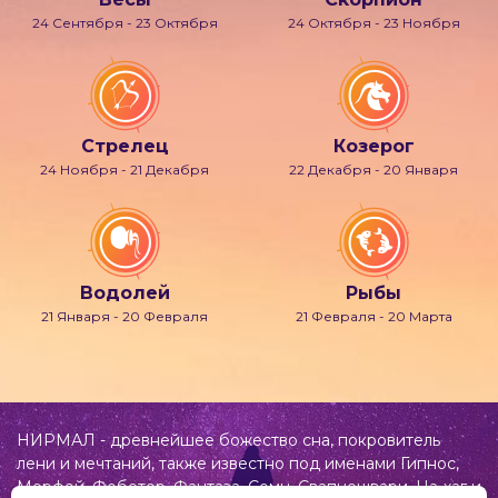
24 Сентября - 23 Октября
24 Октября - 23 Ноября
Стрелец
Козерог
24 Ноября - 21 Декабря
22 Декабря - 20 Января
Водолей
Рыбы
21 Января - 20 Февраля
21 Февраля - 20 Марта
НИРМАЛ - древнейшее божество сна, покровитель
лени и мечтаний, также известно под именами Гипнос,
Морфей, Фобетор, Фантаза, Сомн, Свапнещвари, На-хаг и