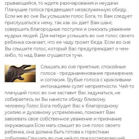
срывающийся, то ждите разочарования и неудачи.
Плачущие голоса предвещают незаслуженную обиду.
Если же во сне Вы услышали голос Бога, то Вам следует
прислушаться к нему, так как он дает Вам шанс
совершить благородные поступки и снискать уважение
мудрых людей. Для матери услышать во сне голос своего
ребенка означает, что ее чаду грозит беда. Если во сне
Вы слышите голос, который Вас предупреждает о чем-
либо, то над Вами сгущаются тучи.
Слышать во сне приятные, спокойные
голоса - предзнаменование примирения
и согласия. Грубые голоса с крикливыми
интонациями сулят неприятности. Чей-то
плачущий голос во сне заставит Вас задуматься, не
собираетесь ли Вы нанести обиду близкому
человеку.Голос Бога побудит Вас к благородному
усилию и духовному устремлению, поможет Вам
завоевать свое собственное уважение и признание
окружающих.Если мать слышит во сне голос своего
ребенка, она должна быть готова к горестным
событиям.Слышать во сне чей-то предостерегающий