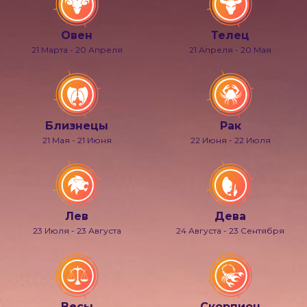
Овен
Телец
21 Марта - 20 Апреля
21 Апреля - 20 Мая
Близнецы
Рак
21 Мая - 21 Июня
22 Июня - 22 Июля
Лев
Дева
23 Июля - 23 Августа
24 Августа - 23 Сентября
Весы
Скорпион