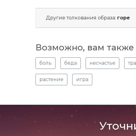
Другие толкования образа:
горе
Возможно, вам также 
боль
беда
несчастье
тр
растение
игра
Уточн