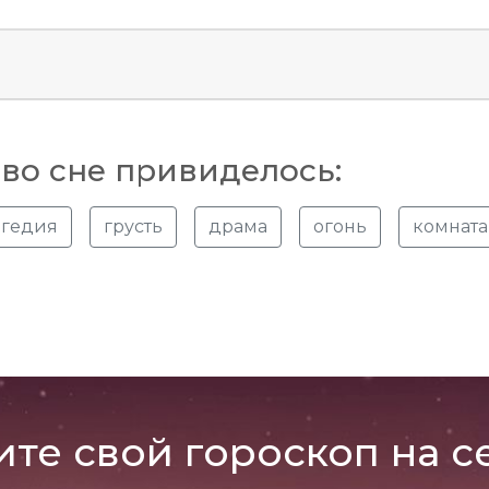
во сне привиделось:
агедия
грусть
драма
огонь
комната
ите свой гороскоп на с