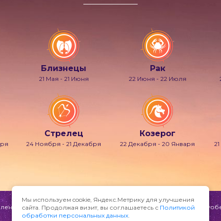
Близнецы
Рак
21 Мая - 21 Июня
22 Июня - 22 Июля
Стрелец
Козерог
бря
24 Ноября - 21 Декабря
22 Декабря - 20 Января
21
Мы используем cookie, Яндекс.Метрику для улучшения
ени и мечтаний, также известно под именами Гипнос, Морфей, Фобет
сайта. Продолжая визит, вы соглашаетесь с
Политикой
обработки персональных данных
.