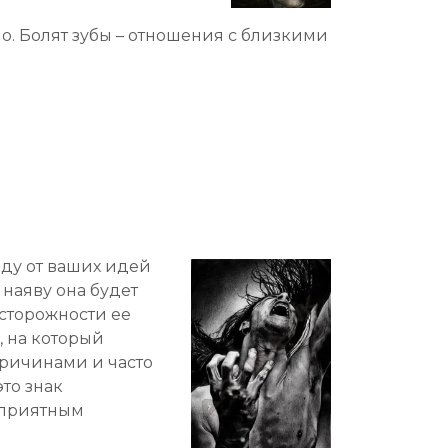
о. Болят зубы – отношения с близкими
году от ваших идей
 наяву она будет
осторожности ее
, на который
причинами и часто
это знак
еприятным