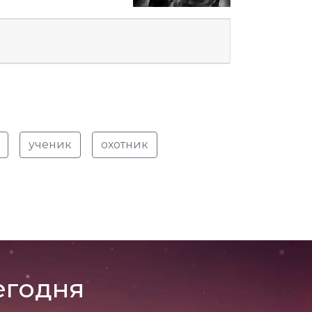
ученик
охотник
егодня