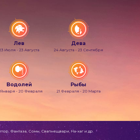
Лев
Дева
23 Июля - 23 Августа
24 Августа - 23 Сентября
Водолей
Рыбы
 Января - 20 Февраля
21 Февраля - 20 Марта
ор, Фантаза, Сомн, Свапнещвари, На-хаг и др.