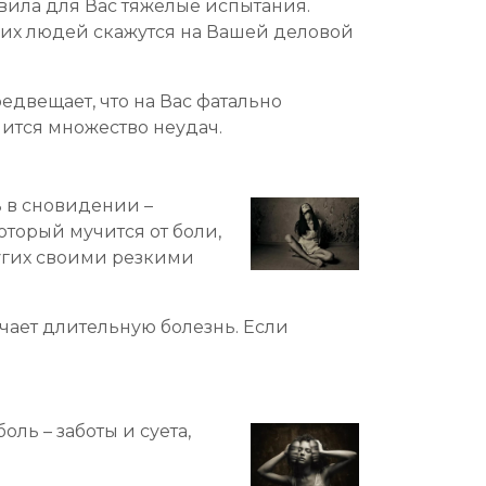
товила для Вас тяжелые испытания.
угих людей скажутся на Вашей деловой
редвещает, что на Вас фатально
алится множество неудач.
ь в сновидении –
оторый мучится от боли,
ругих своими резкими
ачает длительную болезнь. Если
ль – заботы и суета,