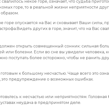
с свалилось некое горе, означает, что судьба приго
акомых горе, то в реальной жизни неприятности др
образом.
ое горе опускается на Вас и сковывает Ваши силы, п
астрофа.Видеть других в горе, значит, что на Вас св
 должен открыть совмещенный сонник: сильная бол
й или болезни. Если во сне вы увидели человека, к
ужно поступать более осторожно, чтобы не ранить д
.
 готовым к большому несчастью. Чаще всего это озн
к, это предупреждение о возможных ошибках.
овьтесь к несчастью или неприятностям. Головная бо
 суставах неудача в предпринятом деле.