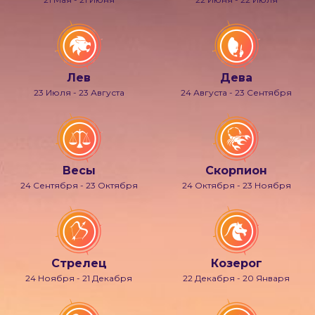
Лев
Дева
23 Июля - 23 Августа
24 Августа - 23 Сентября
Весы
Скорпион
24 Сентября - 23 Октября
24 Октября - 23 Ноября
Стрелец
Козерог
24 Ноября - 21 Декабря
22 Декабря - 20 Января