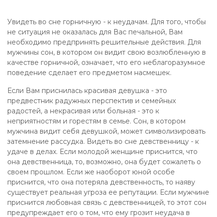
Увидеть во сне горничную - к неудачам. Для того, чтобы
не ситуация не оказалась для Вас печальной, Вам
необходимо предпринять решительные действия. Для
мужчины сон, в котором он видит свою возлюбленную в
качестве горничной, означает, что его неблагоразумное
поведение сделает его предметом насмешек.
Если Вам приснилась красивая девушка - это
предвестник радужных перспектив и семейных
радостей, а некрасивая или больная - это к
неприятностям и горестям в семье. Сон, в котором
мужчина видит себя девушкой, может символизировать
затемнение рассудка. Видеть во сне девственницу - к
удаче в делах. Если молодой женщине приснится, что
она девственница, то, возможно, она будет сожалеть о
своем прошлом. Если же наоборот юной особе
приснится, что она потеряла девственность, то наяву
существует реальная угроза ее репутации. Если мужчине
приснится любовная связь с девственницей, то этот сон
предупреждает его о том, что ему грозит неудача в