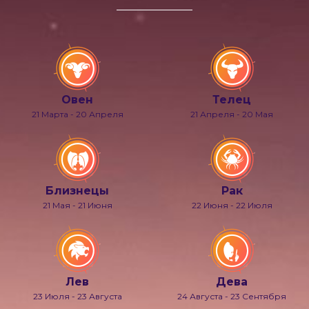
Овен
Телец
21 Марта - 20 Апреля
21 Апреля - 20 Мая
Близнецы
Рак
21 Мая - 21 Июня
22 Июня - 22 Июля
Лев
Дева
23 Июля - 23 Августа
24 Августа - 23 Сентября