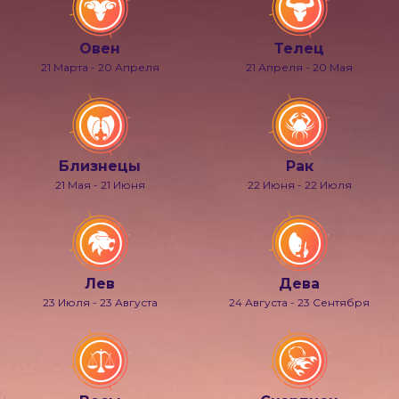
Овен
Телец
21 Марта - 20 Апреля
21 Апреля - 20 Мая
Близнецы
Рак
21 Мая - 21 Июня
22 Июня - 22 Июля
Лев
Дева
23 Июля - 23 Августа
24 Августа - 23 Сентября