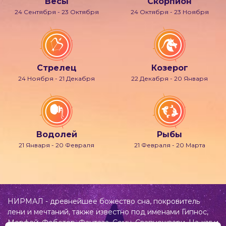
Весы
Скорпион
24 Сентября - 23 Октября
24 Октября - 23 Ноября
Стрелец
Козерог
24 Ноября - 21 Декабря
22 Декабря - 20 Января
Водолей
Рыбы
21 Января - 20 Февраля
21 Февраля - 20 Марта
НИРМАЛ - древнейшее божество сна, покровитель
лени и мечтаний, также известно под именами Гипнос,
Морфей, Фобетор, Фантаза, Сомн, Свапнещвари, На-хаг и