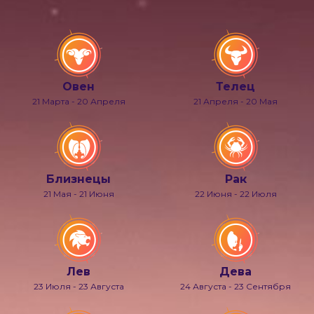
Овен
Телец
21 Марта - 20 Апреля
21 Апреля - 20 Мая
Близнецы
Рак
21 Мая - 21 Июня
22 Июня - 22 Июля
Лев
Дева
23 Июля - 23 Августа
24 Августа - 23 Сентября