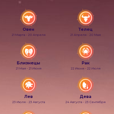
Овен
Телец
21 Марта - 20 Апреля
21 Апреля - 20 Мая
Близнецы
Рак
21 Мая - 21 Июня
22 Июня - 22 Июля
Лев
Дева
23 Июля - 23 Августа
24 Августа - 23 Сентября