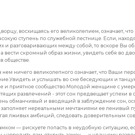
дворцу, восхищаясь его великолепием, означает, чт
ысокую ступень по служебной лестнице. Если, наход
 и разговаривающих между собой, то вскоре Вы обр
вести скромный образ жизни, увидеть себя во дворц
в обществе.
 в нем ничего великолепного означает, что Ваши пе
вание.Увидеть и услышать во сне беседующих и та
ное и приятное сообщество.Молодой женщине с умер
стящих развлечений - этот сон предвещает успехи в
чень обманчивый и вводящий в заблуждение сон, ос
он заполняет нереальными мечтаниями ее ленивый пу
бегая лживых амбиций, следовать доверительным сов
мком — рискуете попасть в неудобную ситуацию, ес
ы навредить вам, открыть замок — к удачному разр