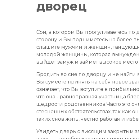
дворец
Сон, в котором Вы прогуливаетесь по 
сторону и Вы подниметесь на более в
слышите мужчин и женщин, танцующих
молодой женщины, которая вынуждена 
выйдет замуж и займет высокое место 
Бродить во сне по дворцу и не найти
Вы сумеете принять на себя новое з
означает, что Вы вступите в прибыль
что она - равноправная участница бле
щедрости родственников.Часто это о
стесненных обстоятельствах, так как 
таких снов жить, честно работая и из
Увидеть дверь с висящим закрытым за
ключ — недоброжелатели строят план