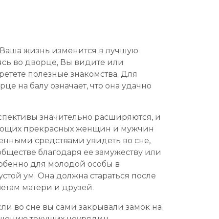
о Ваша жизнь изменится в лучшую
ясь во дворце, Вы видите или
етете полезные знакомства. Для
е на балу означает, что она удачно
рспективы значительно расширяются, и
нцующих прекрасных женщин и мужчин
енными средствами увидеть во сне,
 обществе благодаря ее замужеству или
обенно для молодой особы в
стой ум. Она должна стараться после
етам матери и друзей.
ли во сне вы сами закрывали замок на
ешению текущих неурядиц.