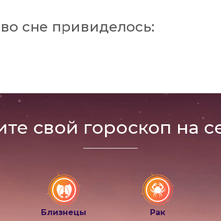
во сне привиделось:
ите свой гороскоп на с
Близнецы
Рак