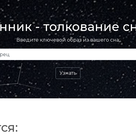
нник - толкование с
Введите ключевой образ из вашего сна:
ся: