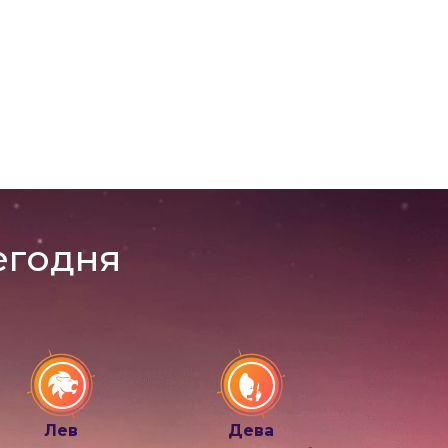
егодня
Лев
Дева