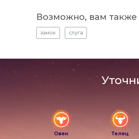
Возможно, вам также 
замок
слуга
Уточн
Овен
Телец