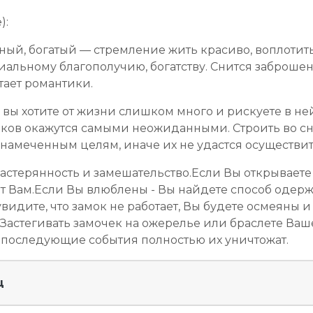
):
ный, богатый — стремление жить красиво, воплотит
иальному благополучию, богатству. Снится заброшен
тает романтики.
 вы хотите от жизни слишком много и рискуете в ней
ков окажутся самыми неожиданными. Строить во сн
 намеченным целям, иначе их не удастся осуществит
терянность и замешательство.Если Вы открываете ил
ит Вам.Если Вы влюблены - Вы найдете способ одерж
видите, что замок не работает, Вы будете осмеяны 
Застегивать замочек на ожерелье или браслете Ваше
о последующие события полностью их уничтожат.
ц