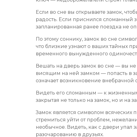
Если во сне вы открываете замок, чтоб
радость. Если приснился сломанный за
запланированная ранее поездка не о
По этому соннику, замок во сне симво
что близкие узнают о ваших тайных пр
временного вынужденного одиночест
Вешать на дверь замок во сне — вы не
висящим на ней замком — попасть в з
означает возникновение внебрачной с
Видеть его сломанным — к жизненным 
закрытая не только на замок, но и н
Замок является символом всяческих п
стремиться уйти от проблем, нежелан
необычное. Видеть, как с двери упал
разочарованию в друзьях.