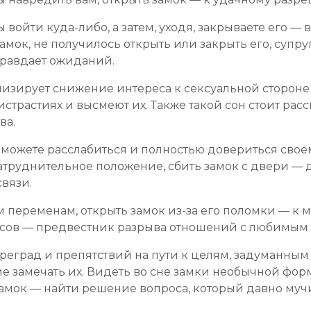
ы войти куда-либо, а затем, уходя, закрываете его — 
мок, не получилось открыть или закрыть его, супруг
правдает ожиданий.
лизирует снижение интереса к сексуальной стороне ж
истрастиях и высмеют их. Также такой сон стоит рас
ва.
 можете расслабиться и полностью довериться свое
атруднительное положение, сбить замок с двери —
вязи.
переменам, открыть замок из-за его поломки — к 
а засов — предвестник разрыва отношений с любимым
реград и препятствий на пути к целям, задуманным 
ие замечать их. Видеть во сне замки необычной фор
 замок — найти решение вопроса, который давно муч