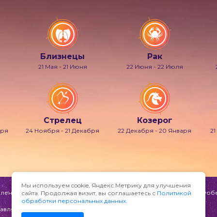
Близнецы
Рак
21 Мая - 21 Июня
22 Июня - 22 Июля
Стрелец
Козерог
бря
24 Ноября - 21 Декабря
22 Декабря - 20 Января
21
Мы используем cookie, Яндекс.Метрику для улучшения
ени и мечтаний, также известно под именами Гипнос, Морфей, Фобет
сайта. Продолжая визит, вы соглашаетесь с
Политикой
обработки персональных данных
.
авляйте по адресу: