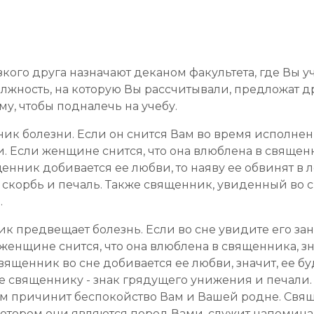
кого друга назначают деканом факультета, где Вы уч
должность, на которую Вы рассчитывали, предложат д
му, чтобы подналечь на учебу.
ник болезни. Если он снится Вам во время исполнен
 Если женщине снится, что она влюблена в священни
енник добивается ее любви, то наяву ее обвинят в
т скорбь и печаль. Также священник, увиденный во 
.
 предвещает болезнь. Если во сне увидите его зан
женщине снится, что она влюблена в священника, зн
вященник во сне добивается ее любви, значит, ее б
 священнику - знак грядущего унижения и печали. Э
шем причинит беспокойство Вам и Вашей родне. Св
 котором они являются перед Вами, служит напомин