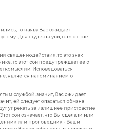
ились, то наяву Вас ожидает
ругому. Для студента увидеть во сне
ия священнодействия, то это знак
ка, то этот сон предупреждает ее о
 легкомыслии. Исповедоваться
сне, является напоминанием о
ятым службой, значит, Вас ожидает
ачит, ей следует опасаться обмана
удут упрекать за излишнее пристрастие
тот сон означает, что Вы сделали или
ященник или проповедник - Ваши
анием о Ваших собственных пороках и