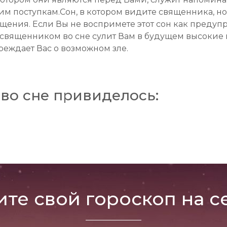
оим поступкам.Сон, в котором видите священника, но
бощения. Если Вы не воспримете этот сон как преду
 священником во сне сулит Вам в будущем высокие 
реждает Вас о возможном зле.
во сне привиделось:
ите свой гороскоп на с