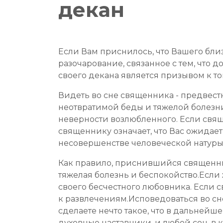
декан
Если Вам приснилось, что Вашего близ
разочарование, связанное с тем, что 
своего декана является призывом к то
Видеть во сне священника - предвест
неотвратимой беды и тяжелой болезни.
неверности возлюбленного. Если свящ
священнику означает, что Вас ожидае
несовершенстве человеческой натуры
Как правило, приснившийся священник
тяжелая болезнь и беспокойство.Если 
своего бесчестного любовника. Если с
к развлечениям.Исповедоваться во сне
сделаете нечто такое, что в дальней
духовные наставники, и любой сон, в