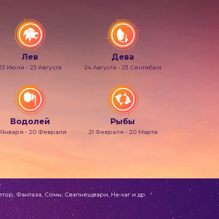
Лев
Дева
23 Июля - 23 Августа
24 Августа - 23 Сентября
Водолей
Рыбы
 Января - 20 Февраля
21 Февраля - 20 Марта
ор, Фантаза, Сомн, Свапнещвари, На-хаг и др.