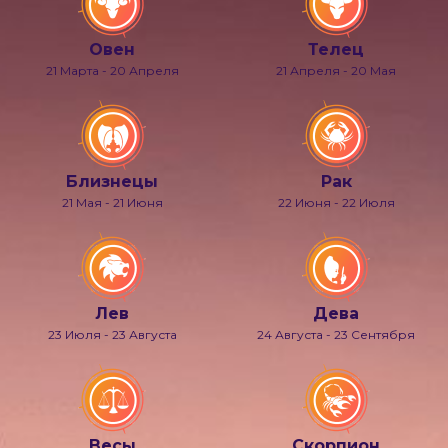
Овен
Телец
21 Марта - 20 Апреля
21 Апреля - 20 Мая
Близнецы
Рак
21 Мая - 21 Июня
22 Июня - 22 Июля
Лев
Дева
23 Июля - 23 Августа
24 Августа - 23 Сентября
Весы
Скорпион