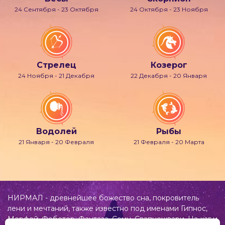
24 Сентября - 23 Октября
24 Октября - 23 Ноября
Стрелец
Козерог
24 Ноября - 21 Декабря
22 Декабря - 20 Января
Водолей
Рыбы
21 Января - 20 Февраля
21 Февраля - 20 Марта
НИРМАЛ - древнейшее божество сна, покровитель
лени и мечтаний, также известно под именами Гипнос,
Морфей, Фобетор, Фантаза, Сомн, Свапнещвари, На-хаг и