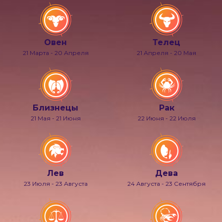
Овен
Телец
21 Марта - 20 Апреля
21 Апреля - 20 Мая
Близнецы
Рак
21 Мая - 21 Июня
22 Июня - 22 Июля
Лев
Дева
23 Июля - 23 Августа
24 Августа - 23 Сентября