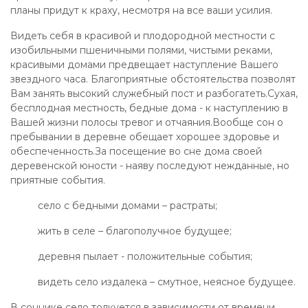
планы придут к краху, несмотря на все ваши усилия.
Видеть себя в красивой и плодородной местности с
изобильными пшеничными полями, чистыми реками,
красивыми домами предвещает наступление Вашего
звездного часа. Благоприятные обстоятельства позволят
Вам занять высокий служебный пост и разбогатеть.Сухая,
бесплодная местность, бедные дома - к наступлению в
Вашей жизни полосы тревог и отчаяния.Вообще сон о
пребывании в деревне обещает хорошее здоровье и
обеспеченность.За посещение во сне дома своей
деревенской юности - наяву последуют нежданные, но
приятные события.
село с бедными домами – растраты;
жить в селе – благополучное будущее;
деревня пылает - положительные события;
видеть село издалека – смутное, неясное будущее.
В соннике село толкуется в зависимости от времени