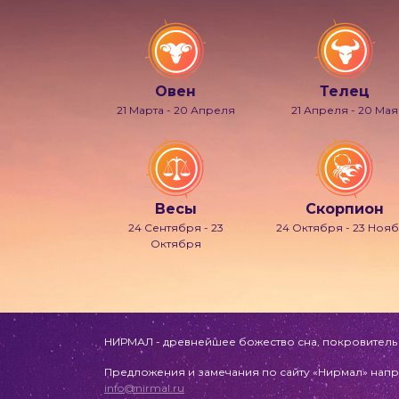
Овен
Телец
21 Марта - 20 Апреля
21 Апреля - 20 Мая
Весы
Скорпион
24 Сентября - 23
24 Октября - 23 Ноя
Октября
НИРМАЛ - древнейшее божество сна, покровитель л
Предложения и замечания по сайту «Нирмал» напр
info@nirmal.ru