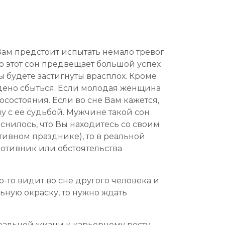
Вам предстоит испытать немало тревог
ю этот сон предвещает большой успех
ы будете застигнуты врасплох. Кроме
ждено сбыться. Если молодая женщина
осостояния. Если во сне Вам кажется,
у с ее судьбой. Мужчине такой сон
иснилось, что Вы находитесь со своим
ивном празднике), то в реальной
отивник или обстоятельства
о-то видит во сне другого человека и
ьную окраску, то нужно ждать
еальной жизни к карьерному росту,