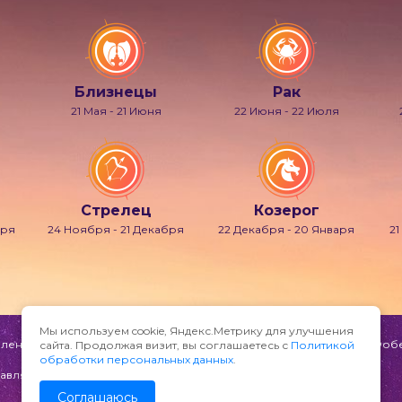
Близнецы
Рак
21 Мая - 21 Июня
22 Июня - 22 Июля
Стрелец
Козерог
бря
24 Ноября - 21 Декабря
22 Декабря - 20 Января
21
Мы используем cookie, Яндекс.Метрику для улучшения
ени и мечтаний, также известно под именами Гипнос, Морфей, Фобет
сайта. Продолжая визит, вы соглашаетесь с
Политикой
обработки персональных данных
.
авляйте по адресу:
Соглашаюсь