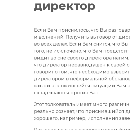
директор
Если Вам приснилось, что Вы разгова
и волнений. Получить выговор от дир
во всех делах. Если Вам снится, что В
того, не исключено, что Вам предстои
видит во сне своего директора нагим, 
что директор неравнодушен к своей с
говорит о том, что необходимо взвеси
директором в неформальной обстановк
жизни в сложившейся ситуации Вам ни
складываются против Вас.
Этот толкователь имеет много различн
реально сознает, что приснившийся ди
хорошего, например, исполнения заве
Разговор во сне с руководителем фирм