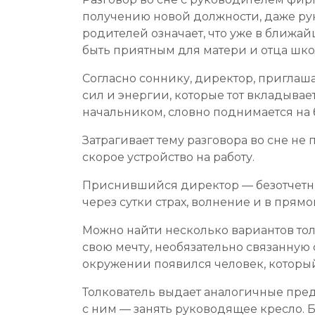
получению новой должности, даже рук
родителей означает, что уже в ближа
быть приятным для матери и отца шко
Согласно соннику, директор, приглаш
сил и энергии, которые тот вкладывает
начальником, словно поднимается на 
Затрагивает тему разговора во сне не
скорое устройство на работу.
Приснившийся директор — безотчетны
через сутки страх, волнение и в прям
Можно найти несколько вариантов тол
свою мечту, необязательно связанную 
окружении появился человек, которы
Толкователь выдает аналогичные пре
с ним — занять руководящее кресло. 