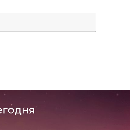
егодня