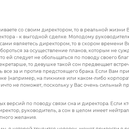
риваете со своим директором, то в реальной жизни 
ектора - к выгодной сделке. Молодому руководител
ы сами являетесь директором, то в скором времени В
т бороться за осуществление планов, которым не су
то ей следует не обольщаться по поводу своего благ
екретарше, то девушке такой сон предвещает встреч
ть все за и против предстоящего брака. Если Вам пр
е (например, на пикнике или каком-либо корпорат
что не поможет, поскольку у Вас очень сильный пр
ых версий по поводу связи сна и директора. Если кт
ректор, руководитель, а сон в целом имеет нейтрал
тного желания.
ы, в которой трудится человек, может привести в р