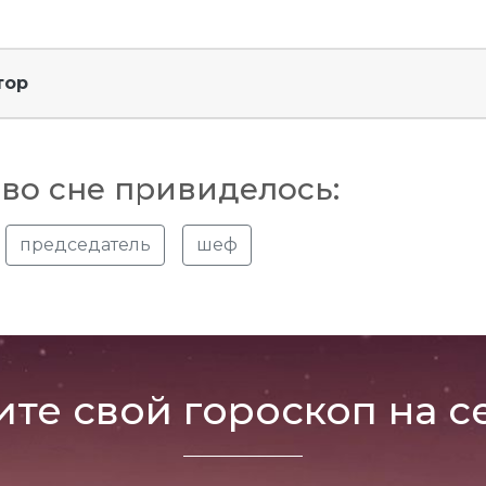
тор
во сне привиделось:
председатель
шеф
ите свой гороскоп на с