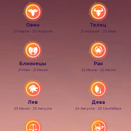
Овен
Телец
21 Марта - 20 Апреля
21 Апреля - 20 Мая
Близнецы
Рак
21 Мая - 21 Июня
22 Июня - 22 Июля
Лев
Дева
23 Июля - 23 Августа
24 Августа - 23 Сентября