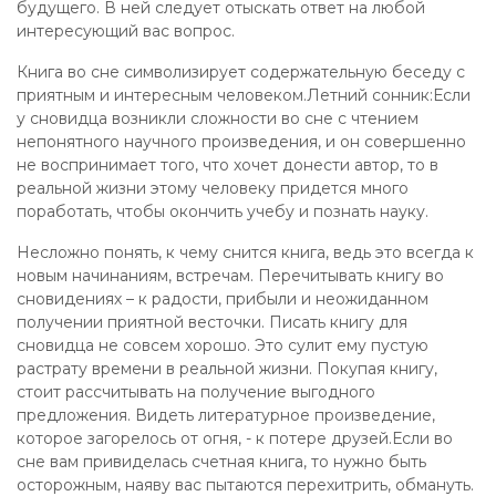
будущего. В ней следует отыскать ответ на любой
интересующий вас вопрос.
Книга во сне символизирует содержательную беседу с
приятным и интересным человеком.Летний сонник:Если
у сновидца возникли сложности во сне с чтением
непонятного научного произведения, и он совершенно
не воспринимает того, что хочет донести автор, то в
реальной жизни этому человеку придется много
поработать, чтобы окончить учебу и познать науку.
Несложно понять, к чему снится книга, ведь это всегда к
новым начинаниям, встречам. Перечитывать книгу во
сновидениях – к радости, прибыли и неожиданном
получении приятной весточки. Писать книгу для
сновидца не совсем хорошо. Это сулит ему пустую
растрату времени в реальной жизни. Покупая книгу,
стоит рассчитывать на получение выгодного
предложения. Видеть литературное произведение,
которое загорелось от огня, - к потере друзей.Если во
сне вам привиделась счетная книга, то нужно быть
осторожным, наяву вас пытаются перехитрить, обмануть.