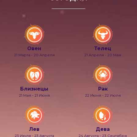
Овен
Телец
21 Марта - 20 Апреля
21 Апреля - 20 Мая
Близнецы
Рак
21 Мая - 21 Июня
22 Июня - 22 Июля
Лев
Дева
23 Июля - 23 Августа
24 Августа - 23 Сентября