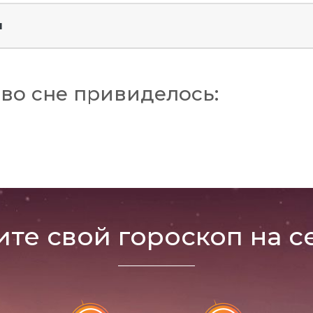
н
во сне привиделось:
ите свой гороскоп на с