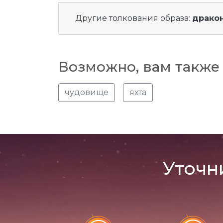
Другие толкования образа:
драко
Возможно, вам также 
чудовище
яхта
Уточн