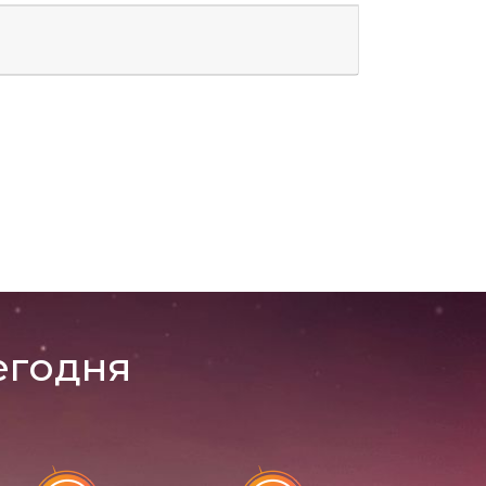
егодня