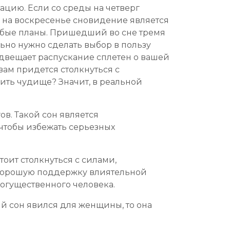
ацию. Если со среды на четверг
ы на воскресенье сновидение является
любые планы. Пришедший во сне тремя
ьно нужно сделать выбор в пользу
едвещает распускание сплетен о вашей
ам придется столкнуться с
ить чудище? Значит, в реальной
в. Такой сон является
чтобы избежать серьезных
оит столкнуться с силами,
 хорошую поддержку влиятельной
могущественного человека.
й сон явился для женщины, то она