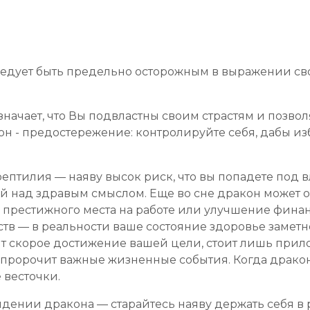
следует быть предельно осторожным в выражении св
означает, что Вы подвластны своим страстям и позв
сон - предостережение: контролируйте себя, дабы и
птилия — наяву высок риск, что вы попадете под в
й над здравым смыслом. Еще во сне дракон может 
 престижного места на работе или улучшение финан
ств — в реальности ваше состояние здоровье заметн
т скорое достижение вашей цели, стоит лишь прил
 пророчит важные жизненные события. Когда драко
 весточки.
дении дракона — старайтесь наяву держать себя в р