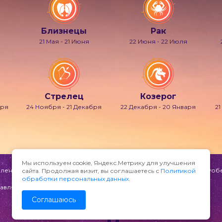
Близнецы
Рак
21 Мая - 21 Июня
22 Июня - 22 Июля
Стрелец
Козерог
бря
24 Ноября - 21 Декабря
22 Декабря - 20 Января
21
Мы используем cookie, Яндекс.Метрику для улучшения
ени и мечтаний, также известно под именами Гипнос, Морфей, Фобет
сайта. Продолжая визит, вы соглашаетесь с
Политикой
обработки персональных данных
.
авляйте по адресу:
Соглашаюсь