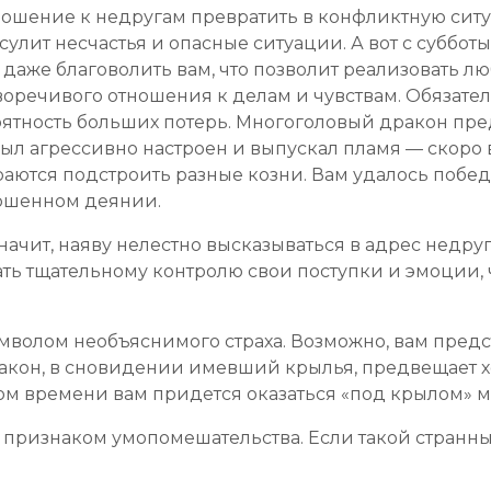
ношение к недругам превратить в конфликтную ситу
улит несчастья и опасные ситуации. А вот с суббот
даже благоволить вам, что позволит реализовать 
оречивого отношения к делам и чувствам. Обязател
роятность больших потерь. Многоголовый дракон пр
л агрессивно настроен и выпускал пламя — скоро в
раются подстроить разные козни. Вам удалось побед
ершенном деянии.
чит, наяву нелестно высказываться в адрес недруго
ь тщательному контролю свои поступки и эмоции, 
мволом необъяснимого страха. Возможно, вам предст
акон, в сновидении имевший крылья, предвещает
ором времени вам придется оказаться «под крылом» 
 признаком умопомешательства. Если такой странны