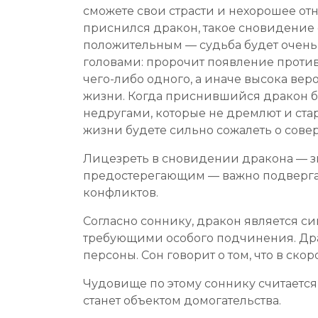
сможете свои страсти и нехорошее от
приснился дракон, такое сновидение с
положительным — судьба будет очень 
головами: пророчит появление против
чего-либо одного, а иначе высока ве
жизни. Когда приснившийся дракон бы
недругами, которые не дремлют и ста
жизни будете сильно сожалеть о сов
Лицезреть в сновидении дракона — зна
предостерегающим — важно подвергат
конфликтов.
Согласно соннику, дракон является си
требующими особого подчинения. Др
персоны. Сон говорит о том, что в ск
Чудовище по этому соннику считается
станет объектом домогательства.