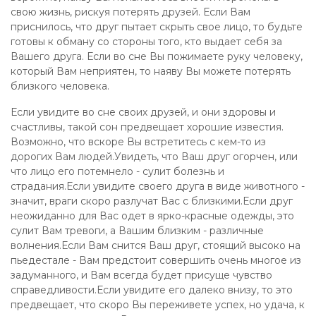
свою жизнь, рискуя потерять друзей. Если Вам
приснилось, что друг пытает скрыть свое лицо, то будьте
готовы к обману со стороны того, кто выдает себя за
Вашего друга. Если во сне Вы пожимаете руку человеку,
который Вам неприятен, то наяву Вы можете потерять
близкого человека.
Если увидите во сне своих друзей, и они здоровы и
счастливы, такой сон предвещает хорошие известия.
Возможно, что вскоре Вы встретитесь с кем-то из
дорогих Вам людей.Увидеть, что Ваш друг огорчен, или
что лицо его потемнело - сулит болезнь и
страдания.Если увидите своего друга в виде животного -
значит, враги скоро разлучат Вас с близкими.Если друг
неожиданно для Вас одет в ярко-красные одежды, это
сулит Вам тревоги, а Вашим близким - различные
волнения.Если Вам снится Ваш друг, стоящий высоко на
пьедестале - Вам предстоит совершить очень многое из
задуманного, и Вам всегда будет присуще чувство
справедливости.Если увидите его далеко внизу, то это
предвещает, что скоро Вы переживете успех, но удача, к