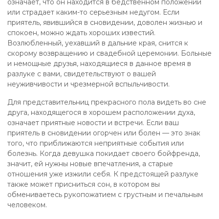
означает, что он находится в бедственном положении
или страдает каким-то серьезным недугом. Если
приятель, явившийся в сновидении, доволен жизнью и
спокоен, можно ждать хороших известий.
Возлюбленный, уехавший в дальние края, снится к
скорому возвращению и свадебной церемонии. Больные
и немощные друзья, находящиеся в данное время в
разлуке с вами, свидетельствуют о вашей
неуживчивости и чрезмерной вспыльчивости.
Для представительниц прекрасного пола видеть во сне
друга, находящегося в хорошем расположении духа,
означает приятные новости и встречи. Если ваш
приятель в сновидении огорчен или болен — это знак
того, что приближаются неприятные события или
болезнь. Когда девушка покидает своего бойфренда,
значит, ей нужны новые впечатления, а старые
отношения уже изжили себя. К предстоящей разлуке
также может присниться сон, в котором вы
обмениваетесь рукопожатием с грустным и печальным
человеком.