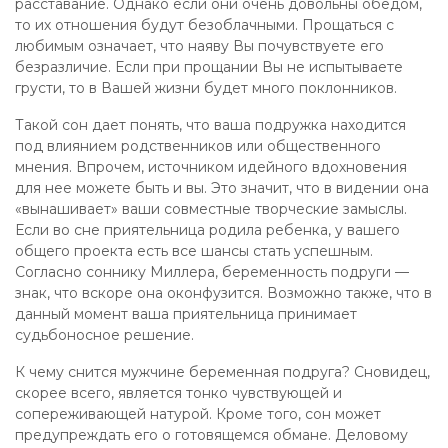
расставание. Однако если они очень довольны обедом,
то их отношения будут безоблачными. Прощаться с
любимым означает, что наяву Вы почувствуете его
безразличие. Если при прощании Вы не испытываете
грусти, то в Вашей жизни будет много поклонников.
Такой сон дает понять, что ваша подружка находится
под влиянием родственников или общественного
мнения. Впрочем, источником идейного вдохновения
для нее можете быть и вы. Это значит, что в видении она
«вынашивает» ваши совместные творческие замыслы.
Если во сне приятельница родила ребенка, у вашего
общего проекта есть все шансы стать успешным.
Согласно соннику Миллера, беременность подруги —
знак, что вскоре она оконфузится. Возможно также, что в
данный момент ваша приятельница принимает
судьбоносное решение.
К чему снится мужчине беременная подруга? Сновидец,
скорее всего, является тонко чувствующей и
сопереживающей натурой. Кроме того, сон может
предупреждать его о готовящемся обмане. Деловому