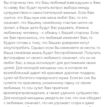
Вы огорчены тем, что Ваш любимый равнодушен к Вам,
то наяву Вас будет мучить вопрос выбора между
супружеством и самостоятельной жизнью. Если Вам
снится, что Ваш муж или жена любят Вас, то это
означает, что Вашему семейному счастью ничто не
грозит, а Ваши дети будут Вас радовать. Измена
любимому человеку - к обману с Вашей стороны. Если
же Вам приснилось, что любимый изменяет Вам, то
будьте готовы к тому, что Вашим доверием могут
злоупотребить. Однако если Вы изменяете из мести, то
Ваша семейная жизнь будет беспроблемной. Получить
фотографию от своего любимого означает, что он не
любит Вас, а лишь использует для достижения своих
целей. Для молодой женщины сон, в котором ее
возлюбленный дарит ей красивые дорогие подарки,
сулит ей богатого порядочного мужа. Если во сне Вы
гуляете по красивому ухоженному парку со своим
любимым, то сон сулит Вам приятное
времяпрепровождение, а также удачное супружество.
Для молодой женщины увидеть во сне, что она обедает
с любимым, означает, что им угрожает ссора и даже