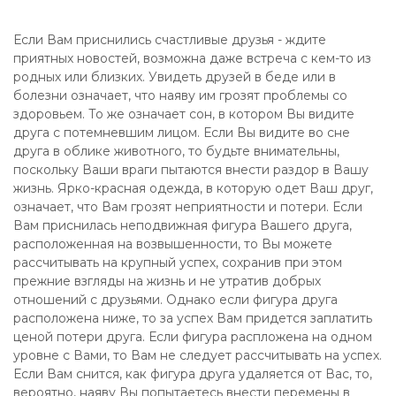
Если Вам приснились счастливые друзья - ждите
приятных новостей, возможна даже встреча с кем-то из
родных или близких. Увидеть друзей в беде или в
болезни означает, что наяву им грозят проблемы со
здоровьем. То же означает сон, в котором Вы видите
друга с потемневшим лицом. Если Вы видите во сне
друга в облике животного, то будьте внимательны,
поскольку Ваши враги пытаются внести раздор в Вашу
жизнь. Ярко-красная одежда, в которую одет Ваш друг,
означает, что Вам грозят неприятности и потери. Если
Вам приснилась неподвижная фигура Вашего друга,
расположенная на возвышенности, то Вы можете
рассчитывать на крупный успех, сохранив при этом
прежние взгляды на жизнь и не утратив добрых
отношений с друзьями. Однако если фигура друга
расположена ниже, то за успех Вам придется заплатить
ценой потери друга. Если фигура распложена на одном
уровне с Вами, то Вам не следует рассчитывать на успех.
Если Вам снится, как фигура друга удаляется от Вас, то,
вероятно, наяву Вы попытаетесь внести перемены в