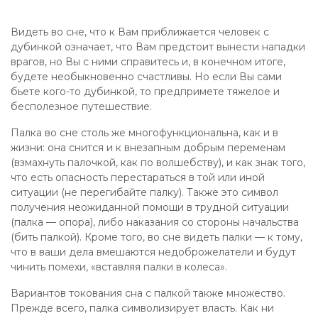
Видеть во сне, что к Вам приближается человек с
дубинкой означает, что Вам предстоит вынести нападки
врагов, но Вы с ними справитесь и, в конечном итоге,
будете необыкновенно счастливы. Но если Вы сами
бьете кого-то дубинкой, то предпримете тяжелое и
бесполезное путешествие.
Палка во сне столь же многофункциональна, как и в
жизни: она снится и к внезапным добрым переменам
(взмахнуть палочкой, как по волшебству), и как знак того,
что есть опасность перестараться в той или иной
ситуации (не перегибайте палку). Также это символ
получения неожиданной помощи в трудной ситуации
(палка — опора), либо наказания со стороны начальства
(бить палкой). Кроме того, во сне видеть палки — к тому,
что в ваши дела вмешаются недоброжелатели и будут
чинить помехи, «вставляя палки в колеса».
Вариантов токования сна с палкой также множество.
Прежде всего, палка символизирует власть. Как ни