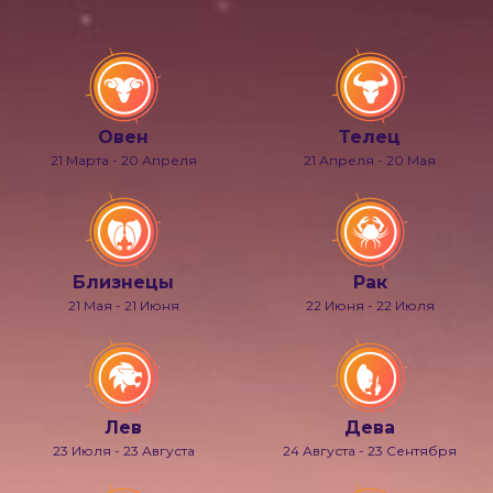
Овен
Телец
21 Марта - 20 Апреля
21 Апреля - 20 Мая
Близнецы
Рак
21 Мая - 21 Июня
22 Июня - 22 Июля
Лев
Дева
23 Июля - 23 Августа
24 Августа - 23 Сентября