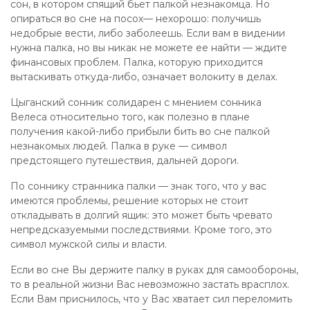
сон, в котором спящий бьет палкой незнакомца. Но
опираться во сне на посох— нехорошо: получишь
недобрые вести, либо заболеешь. Если вам в видении
нужна палка, но вы никак не можете ее найти — ждите
финансовых проблем. Палка, которую приходится
вытаскивать откуда-либо, означает волокиту в делах.
Цыганский сонник солидарен с мнением сонника
Велеса относительно того, как полезно в плане
получения какой-либо прибыли бить во сне палкой
незнакомых людей. Палка в руке — символ
предстоящего путешествия, дальней дороги.
По соннику странника палки — знак того, что у вас
имеются проблемы, решение которых не стоит
откладывать в долгий ящик: это может быть чревато
непредсказуемыми последствиями. Кроме того, это
символ мужской силы и власти.
Если во сне Вы держите палку в руках для самообороны,
то в реальной жизни Вас невозможно застать врасплох.
Если Вам приснилось, что у Вас хватает сил переломить