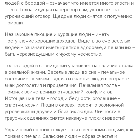
людей с бородой – означает что имеется много злости и
гнева. Толпа, идущая наперекор вам, указывает на
угрожающий оговор. Щедрые люди снятся к получению
помощи.
Незнакомые пьющие и курящие люди – иметь
поступление хороших доходов. Видеть во сне веселых
людей – означает иметь крепкое здоровье, а печальных –
быть неравнодушным к чужому несчастью.
Толпа людей в сновидении указывает на наличие страха
в реальной жизни. Веселые люди во сне – печальное
состояние, земляки – удача и счастье, люди в возрасте –
знак долголетия и процветания. Печальная толпа –
признак воинственных отношений, конфликтов.
Истощавшие тела – голод и бедность, оголенные –
сплетни, козни. Люди в оковах говорят о возможной
угрозе жизни друзей и близких людей. Личности в
траурных одеяниях снятся накануне плохих известий.
Украинский сонник толкует сны с веселыми людьми, как
признак печали. Сельские люди – образ счастья и