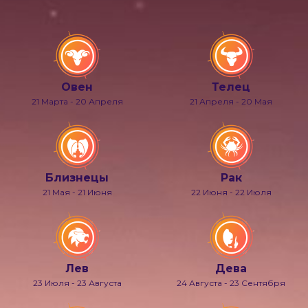
Овен
Телец
21 Марта - 20 Апреля
21 Апреля - 20 Мая
Близнецы
Рак
21 Мая - 21 Июня
22 Июня - 22 Июля
Лев
Дева
23 Июля - 23 Августа
24 Августа - 23 Сентября