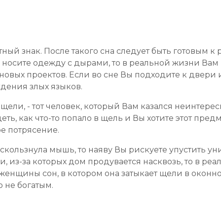
ный знак. После такого сна следует быть готовым к
ы носите одежду с дырами, то в реальной жизни Ва
овых проектов. Если во сне Вы подходите к двери и
дения злых языков.
щели, - тот человек, который Вам казался неинтерес
ть, как что-то попало в щель и Вы хотите этот предм
е потрясение.
оскользнула мышь, то наяву Вы рискуете упустить у
, из-за которых дом продувается насквозь, то в ре
енщины сон, в котором она затыкает щели в оконной
 не богатым.