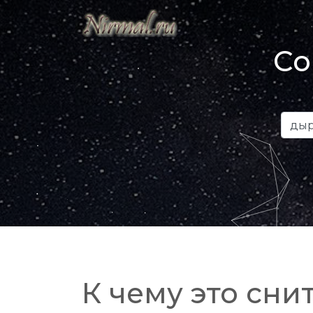
Со
К чему это снит