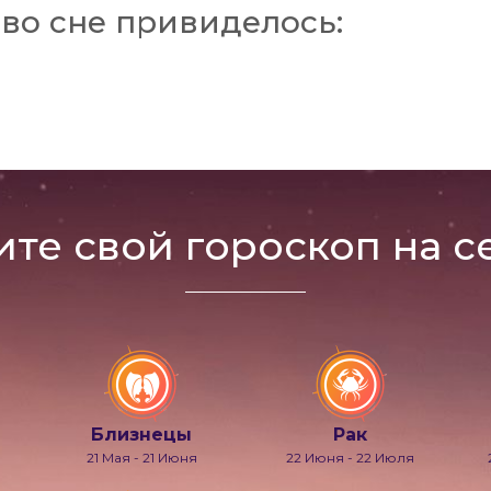
во сне привиделось:
ите свой гороскоп на с
Близнецы
Рак
21 Мая - 21 Июня
22 Июня - 22 Июля