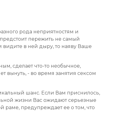
 разного рода неприятностям и
м предстоит пережить не самый
 видите в ней дыру, то наяву Ваше
ным, сделает что-то необычное,
ет вынуть, - во время занятия сексом
никальный шанс. Если Вам приснилось,
альной жизни Вас ожидают серьезные
 раме, предупреждает ее о том, что