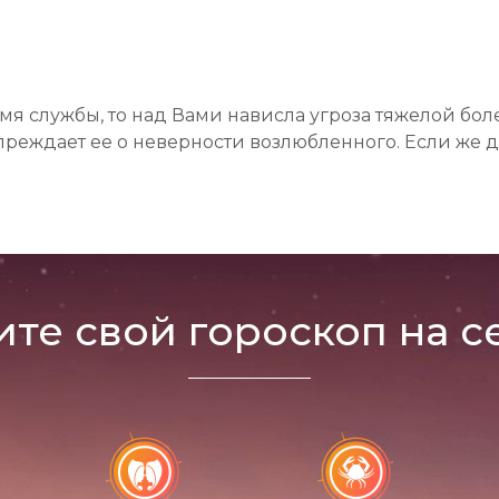
мя службы, то над Вами нависла угроза тяжелой бол
упреждает ее о неверности возлюбленного. Если же д
ите свой гороскоп на с