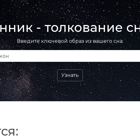
нник - толкование с
Введите ключевой образ из вашего сна:
ся: