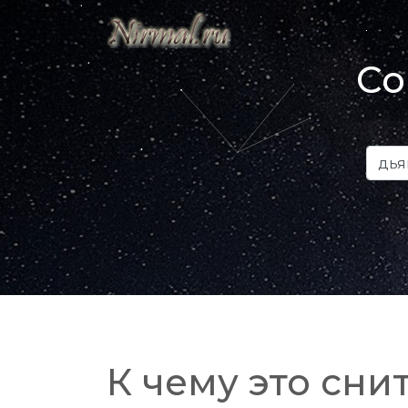
Со
К чему это снит