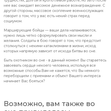
трудностях, долгой и кропотливой работе, но зато после
нее вас ожидает весомое денежное вознаграждение. С
другой стороны, массовое скопление военнослужащих
говорит о том, что у вас есть некий страх перед
социумом.
Марширующие бойцы — ваши дела налаживаются,
нужно лишь четко сформулировать свои мысли и
желания. Солдаты в бою говорят о том, что предстоит
столкнуться с некими катаклизмами в жизни, исход
которых напрямую зависит от исхода битвы во сне.
Быть охотником во сне - в данный момент Вы стараетесь
завоевать сердце некоего человека, используя все
возможные способы.Вам не кажется, что Вы немного
переборщили с приемами и объект Вашего интереса
начинает Вас бояться?
Возможно, вам также во