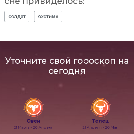
сне привиделось:
солдат
охотник
Уточните свой гороскоп на
сегодня
Овен
Телец
21 Марта - 20 Апреля
21 Апреля - 20 Мая