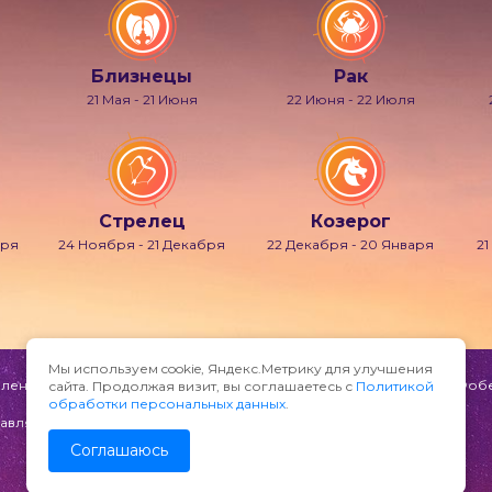
Близнецы
Рак
21 Мая - 21 Июня
22 Июня - 22 Июля
Стрелец
Козерог
бря
24 Ноября - 21 Декабря
22 Декабря - 20 Января
21
Мы используем cookie, Яндекс.Метрику для улучшения
ени и мечтаний, также известно под именами Гипнос, Морфей, Фобет
сайта. Продолжая визит, вы соглашаетесь с
Политикой
обработки персональных данных
.
авляйте по адресу:
Соглашаюсь