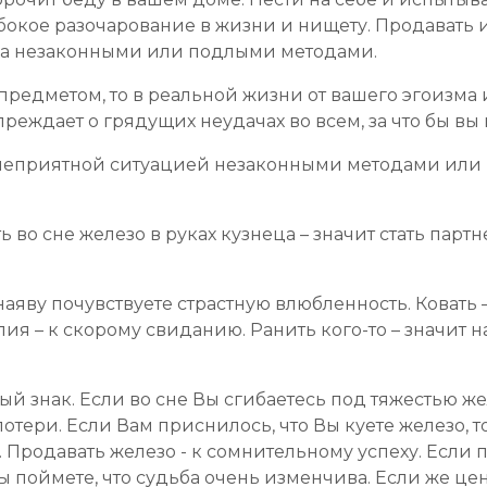
бокое разочарование в жизни и нищету. Продавать и
ха незаконными или подлыми методами.
 предметом, то в реальной жизни от вашего эгоизма 
реждает о грядущих неудачах во всем, за что бы вы 
 с неприятной ситуацией незаконными методами или
ь во сне железо в руках кузнеца – значит стать пар
наяву почувствуете страстную влюбленность. Ковать 
ия – к скорому свиданию. Ранить кого-то – значит 
ый знак. Если во сне Вы сгибаетесь под тяжестью же
тери. Если Вам приснилось, что Вы куете железо, т
Продавать железо - к сомнительному успеху. Если п
ы поймете, что судьба очень изменчива. Если же це