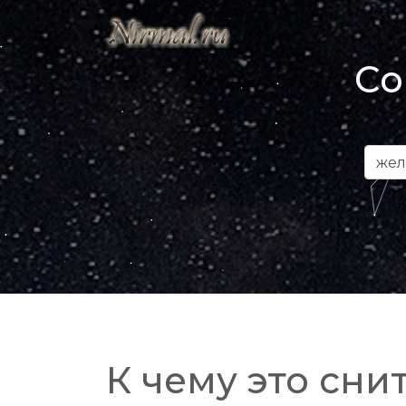
Со
К чему это снит