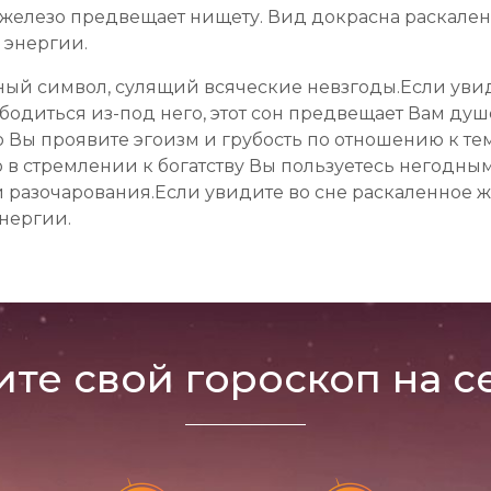
е железо предвещает нищету. Вид докрасна раскален
 энергии.
ый символ, сулящий всяческие невзгоды.Если увид
ободиться из-под него, этот сон предвещает Вам д
о Вы проявите эгоизм и грубость по отношению к тем, 
то в стремлении к богатству Вы пользуетесь негодн
и разочарования.Если увидите во сне раскаленное же
нергии.
ите свой гороскоп на с