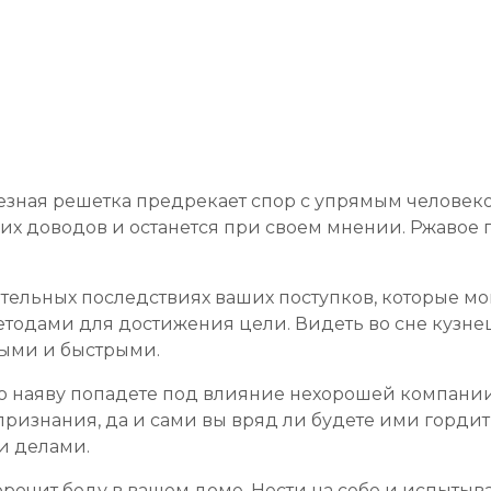
зная решетка предрекает спор с упрямым человеко
ших доводов и останется при своем мнении. Ржавое
ельных последствиях ваших поступков, которые мог
тодами для достижения цели. Видеть во сне кузнеца 
ыми и быстрыми.
 то наяву попадете под влияние нехорошей компании
изнания, да и сами вы вряд ли будете ими гордитьс
и делами.
рочит беду в вашем доме. Нести на себе и испытыват