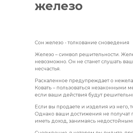
железо
Сон железо - толкование сноведения
Железо – символ решительности. Желе
невозможно. Он не станет слушать ва
несчастья.
Раскаленное предупреждает о нежелат
Ковать – пользоваться незаконными ме
если ваши действия будут решительн
Если вы продаете и изделия из него,
Однако ваши достижения не получат пр
иметь доход, занимаясь недостойным
Сновидение, в котором вы видите, про