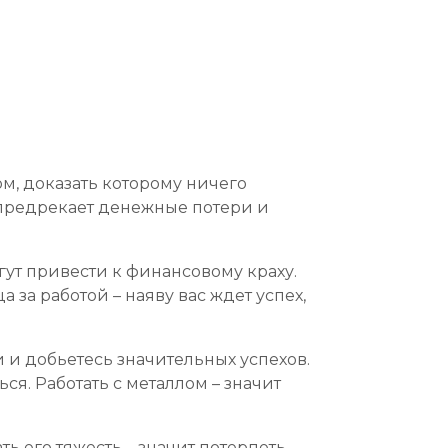
м, доказать которому ничего
 предрекает денежные потери и
ут привести к финансовому краху.
за работой – наяву вас ждет успех,
 и добьетесь значительных успехов.
я. Работать с металлом – значит
ь его тяжесть – значит потерпеть