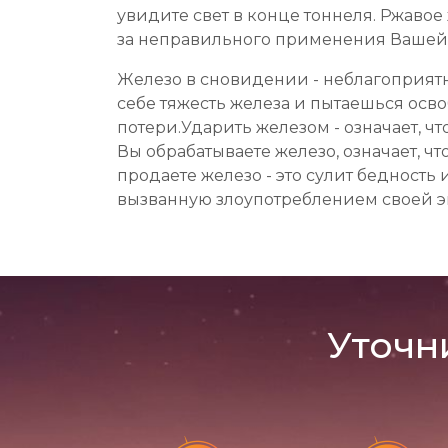
увидите свет в конце тоннеля. Ржаво
за неправильного применения Вашей
Железо в сновидении - неблагоприятн
себе тяжесть железа и пытаешься осв
потери.Ударить железом - означает, чт
Вы обрабатываете железо, означает, ч
продаете железо - это сулит бедность 
вызванную злоупотреблением своей э
Уточн