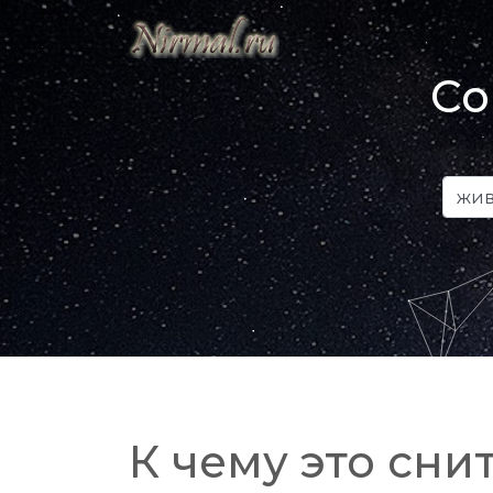
Со
К чему это снит