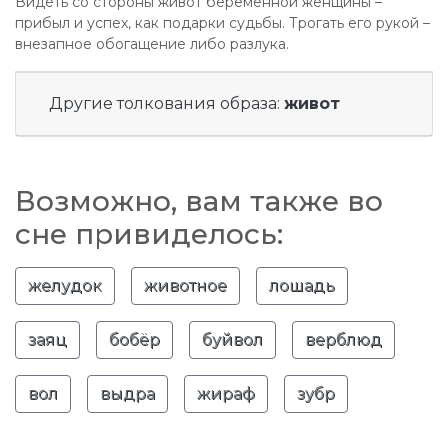
Видеть со стороны живот беременной женщины –
прибыл и успех, как подарки судьбы. Трогать его рукой –
внезапное обогащение либо разлука.
Другие толкования образа:
живот
Возможно, вам также во
сне привиделось:
желудок
животное
лошадь
заяц
бобёр
буйвол
верблюд
вол
выдра
жираф
зубр