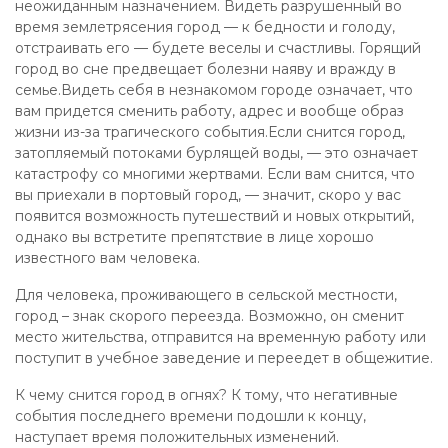
неожиданным назначением. Видеть разрушенный во
время землетрясения город — к бедности и голоду,
отстраивать его — будете веселы и счастливы. Горящий
город во сне предвещает болезни наяву и вражду в
семье.Видеть себя в незнакомом городе означает, что
вам придется сменить работу, адрес и вообще образ
жизни из-за трагического события.Если снится город,
затопляемый потоками бурлящей воды, — это означает
катастрофу со многими жертвами. Если вам снится, что
вы приехали в портовый город, — значит, скоро у вас
появится возможность путешествий и новых открытий,
однако вы встретите препятствие в лице хорошо
известного вам человека.
Для человека, проживающего в сельской местности,
город – знак скорого переезда. Возможно, он сменит
место жительства, отправится на временную работу или
поступит в учебное заведение и переедет в общежитие.
К чему снится город в огнях? К тому, что негативные
события последнего времени подошли к концу,
наступает время положительных изменений.