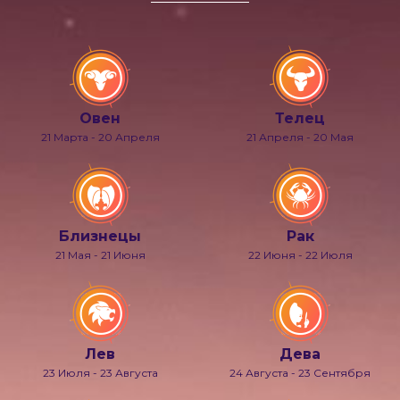
Овен
Телец
21 Марта - 20 Апреля
21 Апреля - 20 Мая
Близнецы
Рак
21 Мая - 21 Июня
22 Июня - 22 Июля
Лев
Дева
23 Июля - 23 Августа
24 Августа - 23 Сентября