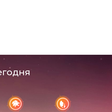
егодня