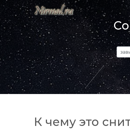
Со
К чему это снит