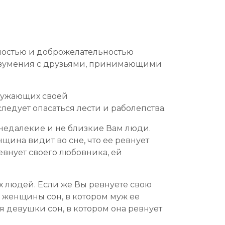
ьностью и доброжелательностью
разумения с друзьями, принимающими
кружающих своей
ледует опасаться лести и раболепства.
а недалекие и не близкие Вам люди.
щина видит во сне, что ее ревнует
евнует своего любовника, ей
х людей. Если же Вы ревнуете свою
 женщины сон, в котором муж ее
ля девушки сон, в котором она ревнует