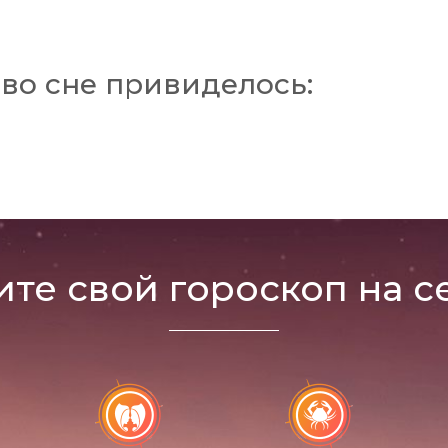
во сне привиделось:
ите свой гороскоп на с