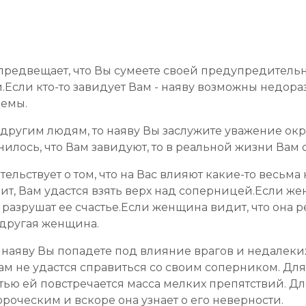
о предвещает, что Вы сумеете своей предупредител
й.Если кто-то завидует Вам - наяву возможны недо
лемы.
к другим людям, то наяву Вы заслужите уважение о
лось, что Вам завидуют, то в реальной жизни Вам с
тельствует о том, что на Вас влияют какие-то весьм
т, Вам удастся взять верх над соперницей.Если жен
 разрушат ее счастье.Если женщина видит, что она р
ь другая женщина.
о наяву Вы попадете под влияние врагов и недалеки
ам не удастся справиться со своим соперником. Для
частью ей повстречается масса мелких препятствий. Д
ороческим и вскоре она узнает о его неверности.