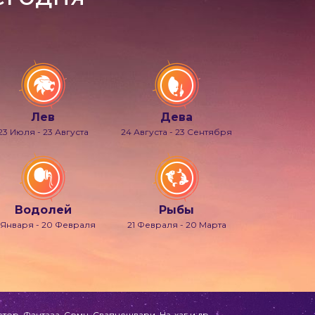
Лев
Дева
23 Июля - 23 Августа
24 Августа - 23 Сентября
Водолей
Рыбы
 Января - 20 Февраля
21 Февраля - 20 Марта
ор, Фантаза, Сомн, Свапнещвари, На-хаг и др.