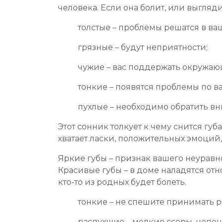
человека. Если она болит, или выгля
толстые – проблемы решатся в ваш
грязные – будут неприятности;
чужие – вас поддержать окружаю
тонкие – появятся проблемы по в
пухлые – необходимо обратить вн
Этот сонник толкует к чему снится гу
хватает ласки, положительных эмоций
Яркие губы – признак вашего неурав
Красивые губы – в доме наладятся отн
кто-то из родных будет болеть.
тонкие – не спешите принимать 
распухшие – мелкие ссоры, непо