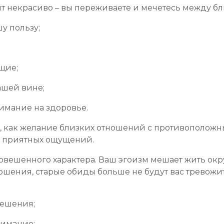
дит некрасиво – вы переживаете и мечетесь между б
у пользу;
щие;
ашей вине;
имание на здоровье.
ба, как желание близких отношений с противоположн
, приятных ощущений.
новешенного характера. Ваш эгоизм мешает жить ок
ошения, старые обиды больше не будут вас тревожи
решения;
нимание;