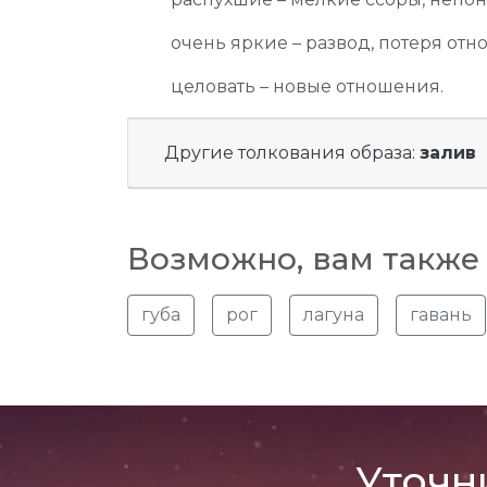
очень яркие – развод, потеря от
целовать – новые отношения.
Другие толкования образа:
залив
Возможно, вам также 
губа
рог
лагуна
гавань
Уточн