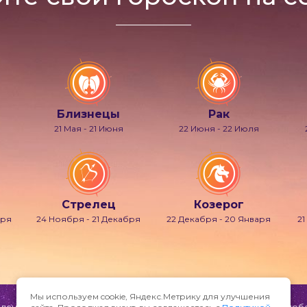
Близнецы
Рак
21 Мая - 21 Июня
22 Июня - 22 Июля
Стрелец
Козерог
бря
24 Ноября - 21 Декабря
22 Декабря - 20 Января
21
Мы используем cookie, Яндекс.Метрику для улучшения
ени и мечтаний, также известно под именами Гипнос, Морфей, Фобет