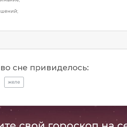
ношений;
во сне привиделось:
желе
ите свой гороскоп на с