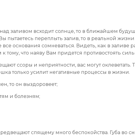
к над заливом всходит солнце, то в ближайшем буду
Вы пытаетесь переплыть залив, то в реальной жизни
 все основания сомневаться. Видеть, как в заливе 
м к тому, что наяву Вам придется противостоять сил
ают ссоры и неприятности, вас могут оклеветать. 
ешка только усилит негативные процессы в жизни.
ен, то он выздоровеет;
тям и болезням;
предвещают спящему много беспокойства. Губа во с