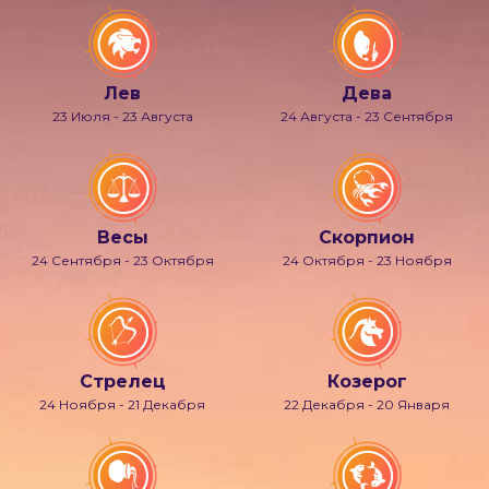
Лев
Дева
23 Июля - 23 Августа
24 Августа - 23 Сентября
Весы
Скорпион
24 Сентября - 23 Октября
24 Октября - 23 Ноября
Стрелец
Козерог
24 Ноября - 21 Декабря
22 Декабря - 20 Января