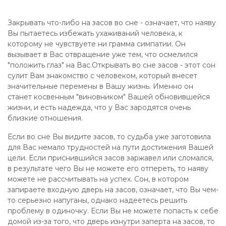
Закрывать что-либо на засов во сне - означает, что наяву
Вы пытаетесь избежать ухаживаний человека, к
которому не чувствуете ни грамма симпатии. Он
вызывает в Вас отвращение уже тем, что осмелился
"положить глаз" на Вас.Открывать во сне засов - этот сон
сулит Вам знакомство с человеком, который внесет
значительные перемены в Вашу жизнь. Именно он
станет косвенным "виновником" Вашей обновившейся
жизни, и есть надежда, что у Вас зародятся очень
близкие отношения.
Если во сне Вы видите засов, то судьба уже заготовила
для Вас немало трудностей на пути достижения Вашей
цели. Если приснившийся засов заржавел или сломался,
в результате чего Вы не можете его отпереть, то наяву
можете не рассчитывать на успех. Сон, в котором
запираете входную дверь на засов, означает, что Вы чем-
то серьезно напуганы, однако надеетесь решить
проблему в одиночку. Если Вы не можете попасть к себе
домой из-за того, что дверь изнутри заперта на засов, то