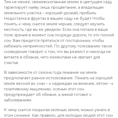
Тем не менее, свежевскопанная землю в цветущем саду
гарантирует наяву лишь процветание, а владельцам
земельного участка – хороший урожай, прибыль.
Недостатка в фруктах в вашем саду не будет.Чтобы
понять, к чему снится земля черная, следует изучить
местность, где вы ее увидели. Если она попала в ваше
поле зрения в момент сна посреди дороги, то это плохой
сон. Вам придется прятаться от посторонних, чтобы
избежать неприятностей. По другому толкованию такое
сновидение говорит о том, что вы реалист и никогда не
витаете в облаках, чего моментами не хватает для
счастья.
В зависимости от сезона года лежание на земле
предполагает разное истолкование. Лежать на хорошей
земле весной во снах – к надеждам на везение, летом – к
позитивному мышлению, осенью этот сон
предупреждает об обмане, а зимой готовит к
заболеваниям.
К чему снится покрытая зеленью земля, можно узнать в
этом соннике. Как правило, для молодых людей этот сон