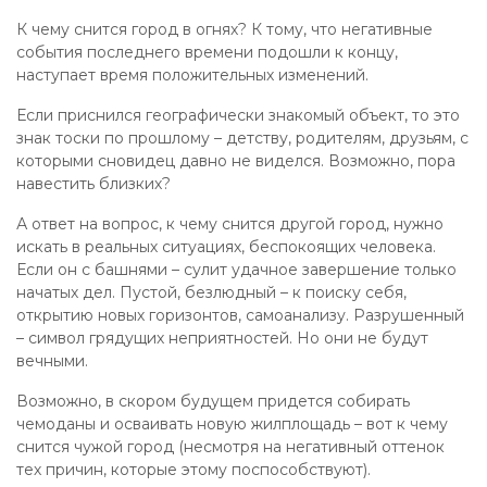
К чему снится город в огнях? К тому, что негативные
события последнего времени подошли к концу,
наступает время положительных изменений.
Если приснился географически знакомый объект, то это
знак тоски по прошлому – детству, родителям, друзьям, с
которыми сновидец давно не виделся. Возможно, пора
навестить близких?
А ответ на вопрос, к чему снится другой город, нужно
искать в реальных ситуациях, беспокоящих человека.
Если он с башнями – сулит удачное завершение только
начатых дел. Пустой, безлюдный – к поиску себя,
открытию новых горизонтов, самоанализу. Разрушенный
– символ грядущих неприятностей. Но они не будут
вечными.
Возможно, в скором будущем придется собирать
чемоданы и осваивать новую жилплощадь – вот к чему
снится чужой город (несмотря на негативный оттенок
тех причин, которые этому поспособствуют).