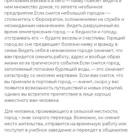
притязания.Въезжать в него — наяву повезет видеть в
нем множество домов, то затеете необычное
предприятие.Если снится небольшой городок —
столкнетесь с бюрократом, осложнениями на службе и
неожиданным назначением. Видеть разрушенный во
время землетрясения город — к бедности и голоду,
отстраивать его — будете веселы и счастливы. Горящий
город во сне предвещает болезни наяву и вражду в
семье.Видеть себя в незнакомом городе означает, что
вам придется сменить работу, адрес и вообще образ
жизни из-за трагического события.Если снится город,
затопляемый потоками бурлящей воды, — это означает
катастрофу со многими жертвами. Если вам снится, что
вы приехали в портовый город, — значит, скоро у вас
появится возможность путешествий и новых открытий,
однако вы встретите препятствие в лице хорошо
известного вам человека.
Для человека, проживающего в сельской местности,
город – знак скорого переезда. Возможно, он сменит
место жительства, отправится на временную работу или
поступит в учебное заведение и переедет в общежитие.